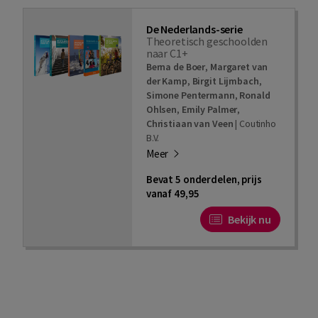
De Nederlands-serie
Theoretisch geschoolden
naar C1+
Berna de Boer
,
Margaret van
der Kamp
,
Birgit Lijmbach
,
Simone Pentermann
,
Ronald
Ohlsen
,
Emily Palmer
,
Christiaan van Veen
|
Coutinho
B.V.
Meer
Bevat 5 onderdelen, prijs
vanaf 49,95
Bekijk nu