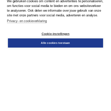
We gebruiken cookies om content en advertenties te personaliseren,
om functies voor social media te bieden en om ons websiteverkeer
© 2026
Koninklijke Boom uitgevers
te analyseren. Ook delen we informatie over jouw gebruik van onze
site met onze partners voor social media, adverteren en analyse.
Privacy- en cookieverklaring
Klantenservice
Cookie-instellingen
Support
Bestellen
Alle cookies toestaan
​Retourneren
Docentenservice
Contact
Over Boom NT2
Over ons
Partners
Advies op maat
Gratis verzending in NL vanaf € 20,-.
Veilig winkelen met Thuiswinkelwaarborg