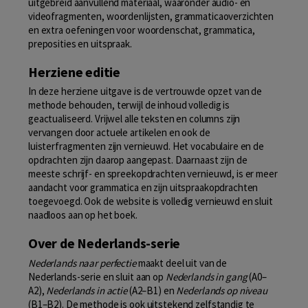
uitgebreid aanvullend materiaal, waaronder audio- en
videofragmenten, woordenlijsten, grammaticaoverzichten
en extra oefeningen voor woordenschat, grammatica,
preposities en uitspraak.
Herziene editie
In deze herziene uitgave is de vertrouwde opzet van de
methode behouden, terwijl de inhoud volledig is
geactualiseerd. Vrijwel alle teksten en columns zijn
vervangen door actuele artikelen en ook de
luisterfragmenten zijn vernieuwd. Het vocabulaire en de
opdrachten zijn daarop aangepast. Daarnaast zijn de
meeste schrijf- en spreekopdrachten vernieuwd, is er meer
aandacht voor grammatica en zijn uitspraakopdrachten
toegevoegd. Ook de website is volledig vernieuwd en sluit
naadloos aan op het boek.
Over de Nederlands-serie
Nederlands naar perfectie
maakt deel uit van de
Nederlands-serie en sluit aan op
Nederlands in gang
(A0–
A2),
Nederlands in actie
(A2–B1) en
Nederlands op niveau
(B1–B2). De methode is ook uitstekend zelfstandig te