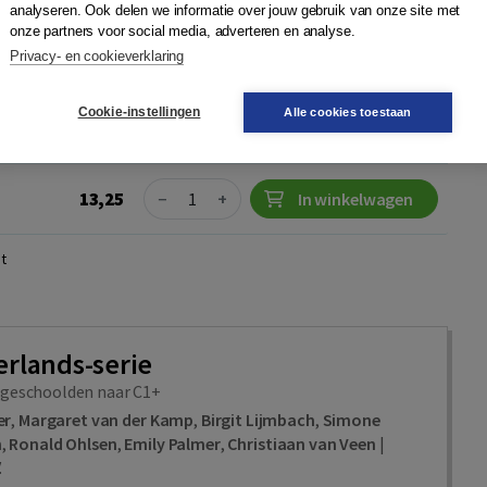
analyseren. Ook delen we informatie over jouw gebruik van onze site met
onze partners voor social media, adverteren en analyse.
Privacy- en cookieverklaring
e
Quantity
15,75
−
+
In winkelwagen
Cookie-instellingen
Alle cookies toestaan
ag in huis
Quantity
13,25
−
+
In winkelwagen
t
rlands-serie
 geschoolden naar C1+
er
,
Margaret van der Kamp
,
Birgit Lijmbach
,
Simone
n
,
Ronald Ohlsen
,
Emily Palmer
,
Christiaan van Veen
|
.