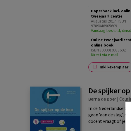
Paperback incl. onlin
tweejaarlicentie
Augustus 2017 | ISBN
9789046905609
Vandaag besteld, dinsd
Online tweejaarlicen
online boek
ISBN 3009010033692
Direct via e-mail
Inkijkexemplaar
De spijker op
Berna de Boer
|
Couti
In de Nederlandse taal
gaan 'aan de slag', me
docent vraagt of je met