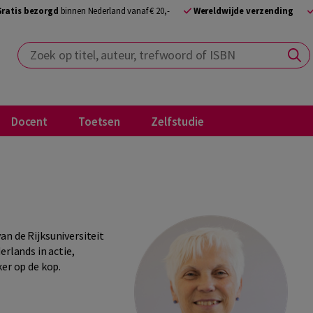
Gratis bezorgd
binnen Nederland vanaf € 20,-
Wereldwijde verzending
Zoek op titel, auteur, trefwoord of ISBN
Docent
Toetsen
Zelfstudie
n de Rijksuniversiteit
erlands in actie,
ker op de kop.