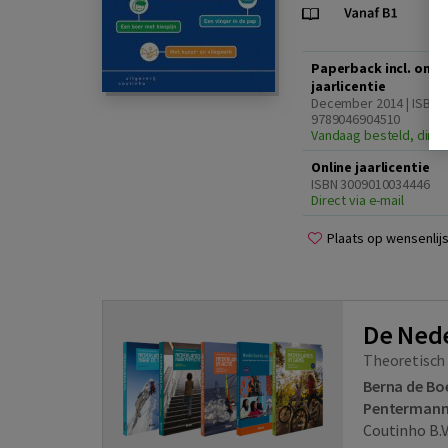
Paperback incl. onlin
jaarlicentie
December 2014 | ISBN
9789046904510
Vandaag besteld, dinsd
Online jaarlicentie
ISBN 3009010034446
Direct via e-mail
Plaats op wensenlijs
De Nede
Theoretisch
Berna de Bo
Penterman
Coutinho B.V