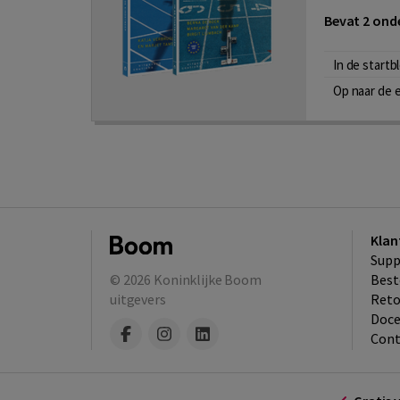
Bevat 2 onde
In de startb
Op naar de 
Klan
Supp
© 2026
Koninklijke Boom
Best
uitgevers
​Ret
Doce
Cont