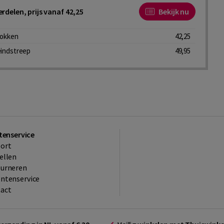
rdelen, prijs vanaf 42,25
Bekijk nu
lokken
42,25
eindstreep
49,95
tenservice
ort
ellen
ourneren
ntenservice
act