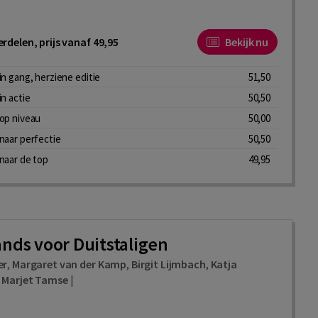
rdelen, prijs vanaf 49,95
Bekijk nu
n gang, herziene editie
51,50
n actie
50,50
op niveau
50,00
naar perfectie
50,50
naar de top
49,95
nds voor Duitstaligen
er
,
Margaret van der Kamp
,
Birgit Lijmbach
,
Katja
,
Marjet Tamse
|