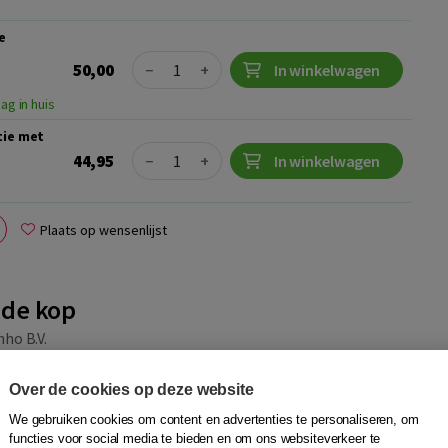
e
Quantity
50,00
−
+
In winkelwagen
ag in huis
tie met
Quantity
44,95
−
+
In winkelwagen
Plaats op wensenlijst
 de kop
nho B.V.
 hoor of lees je 'om de haverklap' uitdrukkingen: je collega's
Over de cookies op deze website
nsen vragen of je Nederlands al 'onder de knie hebt' en je
 zijn in...
Meer
We gebruiken cookies om content en advertenties te personaliseren, om
functies voor social media te bieden en om ons websiteverkeer te