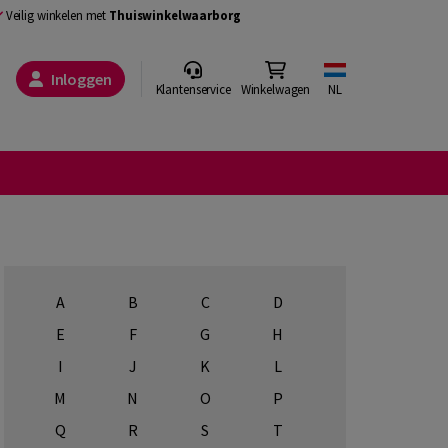
Veilig winkelen met
Thuiswinkelwaarborg
Inloggen
Klantenservice
Winkelwagen
NL
A
B
C
D
E
F
G
H
I
J
K
L
M
N
O
P
Q
R
S
T