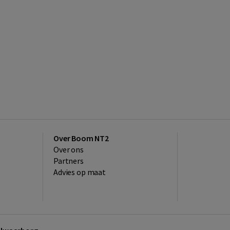
Over Boom NT2
Over ons
Partners
Advies op maat