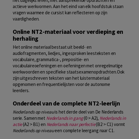
het dagelijks leven, met aansprekende opdrachten en
actieve werkvormen. Aan het eind van elk hoofdstuk staan
vragen waarmee de cursist kan reflecteren op zijn
vaardigheden.
Online NT2-materiaal voor verdieping en
herhaling
Het online materiaal bestaat uit beeld- en
audiofragmenten, liedjes, ingesproken leesteksten en
vocabulaire, grammatica-, prepositie- en
vocabulaireoefeningen en oefeningen met onregelmatige
werkwoorden en specifieke staatsexamenopdrachten.Ook
zijn uitgeschreven teksten van het luistermateriaal
opgenomen en frequentielijsten voor de autonome
leerders.
Onderdeel van de complete NT2-leerlijn
Nederlands op niveau
is het derde deel van De Nederlands
serie. Samen met
Nederlands in gang
(0 > A2),
Nederlands in
actie
(A2 > B1) en
Nederlands naar perfectie
(B2 > C1) vormt
Nederlands op niveau
een complete leergang naar C1.