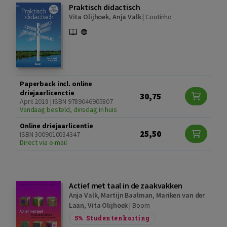
Praktisch didactisch
Vita Olijhoek
,
Anja Valk
|
Coutinho
Paperback incl. online
driejaarlicenctie
30,75
April 2018 | ISBN 9789046905807
Vandaag besteld, dinsdag in huis
Online driejaarlicentie
25,50
ISBN 3009010034347
Direct via e-mail
Actief met taal in de zaakvakken
Anja Valk
,
Martijn Baalman
,
Mariken van der
Laan
,
Vita Olijhoek
|
Boom
5%
Studentenkorting