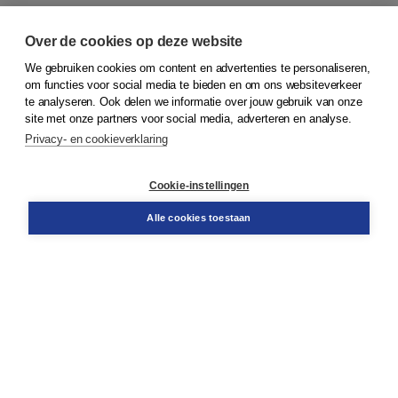
Over de cookies op deze website
We gebruiken cookies om content en advertenties te personaliseren,
om functies voor social media te bieden en om ons websiteverkeer
© 2026
Koninklijke Boom uitgevers
te analyseren. Ook delen we informatie over jouw gebruik van onze
site met onze partners voor social media, adverteren en analyse.
Privacy- en cookieverklaring
Klantenservice
Cookie-instellingen
Support
Bestellen
Alle cookies toestaan
​Retourneren
Docentenservice
Contact
Over Boom NT2
Over ons
Partners
Advies op maat