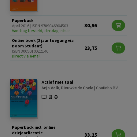
Paperback
30,95
April 2016 | ISBN 9789046904503
Vandaag besteld, dinsdag in huis
Online boek (2 jaar toegang via
Boom Student)
23,75
ISBN 3009010022146
Direct via e-mail
Actief met taal
Anja Valk
,
Dieuwke de Coole
|
Coutinho B.V.
Paperback incl. online
driejaarlicentie
33,25