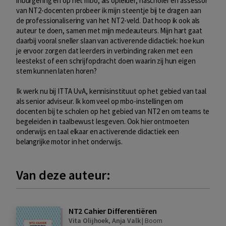
inburgering en op het mbo, als opleider, nascholer en assessor
van NT2-docenten probeer ik mijn steentje bij te dragen aan
de professionalisering van het NT2-veld. Dat hoop ik ook als
auteur te doen, samen met mijn medeauteurs. Mijn hart gaat
daarbij vooral sneller slaan van activerende didactiek: hoe kun
je ervoor zorgen dat leerders in verbinding raken met een
leestekst of een schrijfopdracht doen waarin zij hun eigen
stem kunnen laten horen?
Ik werk nu bij ITTA UvA, kennisinstituut op het gebied van taal
als senior adviseur. Ik kom veel op mbo-instellingen om
docenten bij te scholen op het gebied van NT2 en om teams te
begeleiden in taalbewust lesgeven. Ook hier ontmoeten
onderwijs en taal elkaar en activerende didactiek een
belangrijke motor in het onderwijs.
Van deze auteur:
NT2 Cahier Differentiëren
Vita Olijhoek
,
Anja Valk
|
Boom