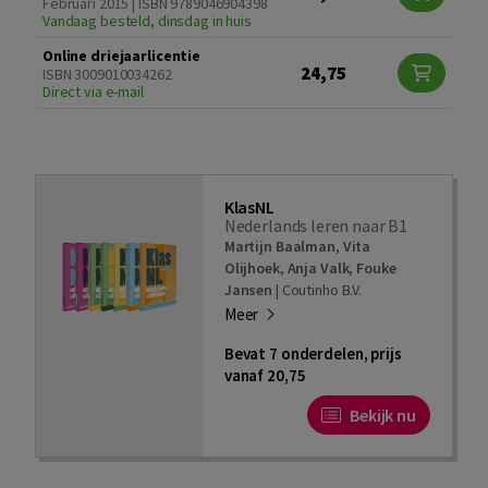
Februari 2015 | ISBN 9789046904398
Vandaag besteld, dinsdag in huis
Online driejaarlicentie
24,75
ISBN 3009010034262
Direct via e-mail
KlasNL
Nederlands leren naar B1
Martijn Baalman
,
Vita
Olijhoek
,
Anja Valk
,
Fouke
Jansen
|
Coutinho B.V.
Meer
Bevat 7 onderdelen, prijs
vanaf 20,75
Bekijk nu