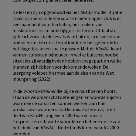
voor liedjes complementeren iedere les.
De lessen zijn opgebouwd via het ABCD-model. Bij alle
fasen zijn verschillende soorten oefeningen. Ook is er
veel aandacht voor herhalen, het maken van
leeskilometers en praktijkgericht leren. Dit laatste
gebeurt zowel in de les als daarbuiten, in de vorm van
opdrachten die cursisten stimuleren het geleerde in
het dagelijks leven toe te passen. Met de
KlasNL
-kaart
kunnen cursisten bijhouden in welke buitenschoolse
situaties zij vaardigheden hebben toegepast en welke
plannen zij hebben voor de komende weken. De
leergang voldoet hiermee aan de eisen van de Wet
inburgering (2022).
In de
Woordentrainer
die bij de cursusboeken hoort,
staan de woordenschatoefeningen en woordenlijsten
waarmee de cursisten kunnen werken aan hun
productieve woordenschatkennis. Zo leren zij in dit
deel van KlasNL ongeveer 1000 van de meest
frequente en relevante woorden en beheersen ze aan
het einde van
KlasNL
- Nederlands leren naar A2 2000
woorden.