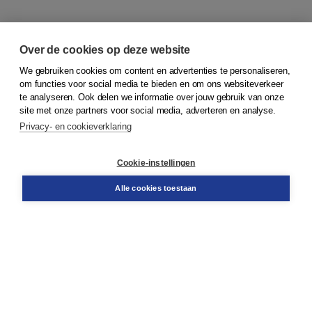
Over de cookies op deze website
We gebruiken cookies om content en advertenties te personaliseren,
om functies voor social media te bieden en om ons websiteverkeer
© 2026
Koninklijke Boom uitgevers
te analyseren. Ook delen we informatie over jouw gebruik van onze
site met onze partners voor social media, adverteren en analyse.
Privacy- en cookieverklaring
Klantenservice
Cookie-instellingen
Support
Bestellen
Alle cookies toestaan
​Retourneren
Docentenservice
Contact
Over Boom NT2
Over ons
Partners
Advies op maat