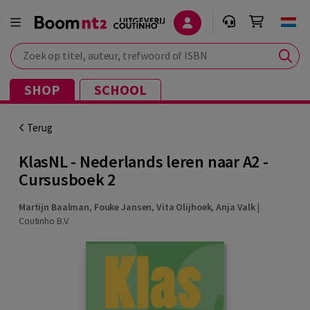
Zoek op titel, auteur, trefwoord of ISBN
SHOP
SCHOOL
Terug
KlasNL - Nederlands leren naar A2 -
Cursusboek 2
Martijn Baalman
,
Fouke Jansen
,
Vita Olijhoek
,
Anja Valk
|
Coutinho B.V.