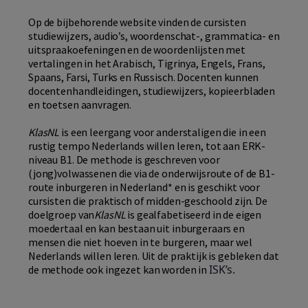
Op de bijbehorende website vinden de cursisten
studiewijzers, audio’s, woordenschat-, grammatica- en
uitspraakoefeningen en de woordenlijsten met
vertalingen in het Arabisch, Tigrinya, Engels, Frans,
Spaans, Farsi, Turks en Russisch. Docenten kunnen
docentenhandleidingen, studiewijzers, kopieerbladen
en toetsen aanvragen.
KlasNL
is een leergang voor anderstaligen die in een
rustig tempo Nederlands willen leren, tot aan ERK-
niveau B1. De methode is geschreven voor
(jong)volwassenen die via de onderwijsroute of de B1-
route inburgeren in Nederland* en is geschikt voor
cursisten die praktisch of midden-geschoold zijn. De
doelgroep van
KlasNL
is gealfabetiseerd in de eigen
moedertaal en kan bestaan uit inburgeraars en
mensen die niet hoeven in te burgeren, maar wel
Nederlands willen leren. Uit de praktijk is gebleken dat
ISK’s.
de methode ook ingezet kan worden in