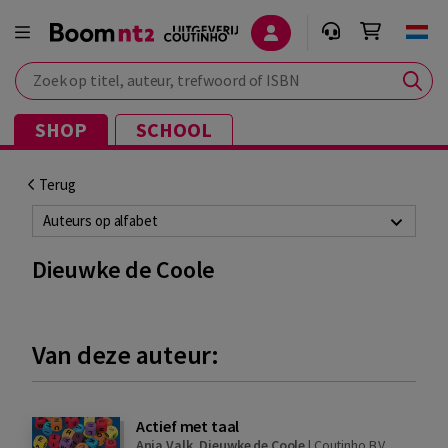
Zoek op titel, auteur, trefwoord of ISBN
SHOP
SCHOOL
Terug
Auteurs op alfabet
Dieuwke de Coole
Van deze auteur:
Actief met taal
Anja Valk
,
Dieuwke de Coole
|
Coutinho B.V.