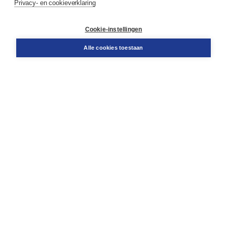
Privacy- en cookieverklaring
Klantenservice
Cookie-instellingen
Support
Bestellen
Alle cookies toestaan
​Retourneren
Docentenservice
Contact
Over Boom NT2
Over ons
Partners
Advies op maat
Gratis verzending in NL vanaf € 20,-.
Veilig winkelen met Thuiswinkelwaarborg
Algemene voorwaarden