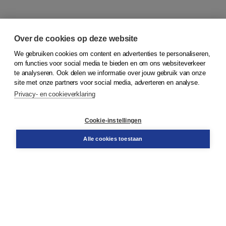
Over de cookies op deze website
We gebruiken cookies om content en advertenties te personaliseren,
om functies voor social media te bieden en om ons websiteverkeer
© 2026
Koninklijke Boom uitgevers
te analyseren. Ook delen we informatie over jouw gebruik van onze
site met onze partners voor social media, adverteren en analyse.
Privacy- en cookieverklaring
Klantenservice
Cookie-instellingen
Support
Bestellen
Alle cookies toestaan
​Retourneren
Docentenservice
Contact
Over Boom NT2
Over ons
Partners
Advies op maat