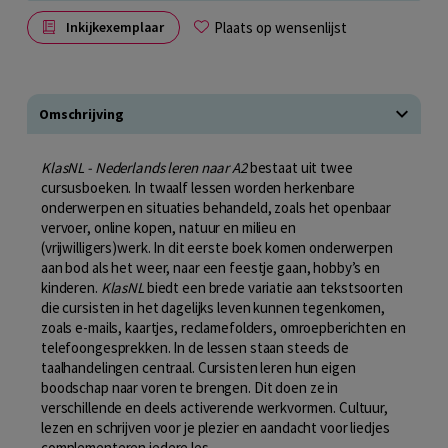
Plaats op wensenlijst
Inkijkexemplaar
Omschrijving
KlasNL - Nederlands leren naar A2
bestaat uit twee
cursusboeken. In twaalf lessen worden herkenbare
onderwerpen en situaties behandeld, zoals het openbaar
vervoer, online kopen, natuur en milieu en
(vrijwilligers)werk. In dit eerste boek komen onderwerpen
aan bod als het weer, naar een feestje gaan, hobby’s en
kinderen.
KlasNL
biedt een brede variatie aan tekstsoorten
die cursisten in het dagelijks leven kunnen tegenkomen,
zoals e-mails, kaartjes, reclamefolders, omroepberichten en
telefoongesprekken. In de lessen staan steeds de
taalhandelingen centraal. Cursisten leren hun eigen
boodschap naar voren te brengen. Dit doen ze in
verschillende en deels activerende werkvormen. Cultuur,
lezen en schrijven voor je plezier en aandacht voor liedjes
complementeren iedere les.