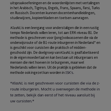
uitspraakoefeningen en de woordenlijsten met vertalingen
in het Arabisch, Tigrinya, Engels, Frans, Spaans, Farsi, Turks
en Russisch. Docenten kunnen docentenhandleidingen,
studiewijzers, kopieerbladen en toetsen aanvragen.
KlasNL
is een leergang voor anderstaligen die in een rustig
tempo Nederlands willen leren, tot aan ERK-niveau B1. De
methode is geschreven voor (jong)volwassenen die via de
onderwijsroute of de B1-route inburgeren in Nederland* en
is geschikt voor cursisten die praktisch of midden-
geschoold zijn. De doelgroep van
KlasNL
is gealfabetiseerd
in de eigen moedertaal en kan bestaan uit inburgeraars en
mensen die niet hoeven in te burgeren, maar wel
Nederlands willen leren. Uit de praktijk is gebleken dat de
ISK’s.
methode ook ingezet kan worden in
*
KlasNL
is niet geschreven voor cursisten die via de z-
route inburgeren. Mocht u overwegen de methode in
te zetten, bekijk dan eerst of het niveau aansluit bij
uw cursisten.*