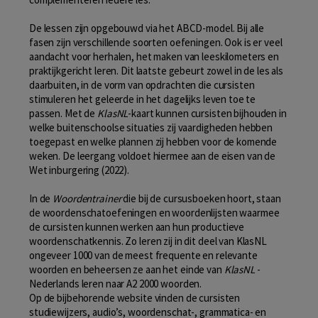
De lessen zijn opgebouwd via het ABCD-model. Bij alle
fasen zijn verschillende soorten oefeningen. Ook is er veel
aandacht voor herhalen, het maken van leeskilometers en
praktijkgericht leren. Dit laatste gebeurt zowel in de les als
daarbuiten, in de vorm van opdrachten die cursisten
stimuleren het geleerde in het dagelijks leven toe te
passen. Met de
KlasNL
-kaart kunnen cursisten bijhouden in
welke buitenschoolse situaties zij vaardigheden hebben
toegepast en welke plannen zij hebben voor de komende
weken. De leergang voldoet hiermee aan de eisen van de
Wet inburgering (2022).
In de
Woordentrainer
die bij de cursusboeken hoort, staan
de woordenschatoefeningen en woordenlijsten waarmee
de cursisten kunnen werken aan hun productieve
woordenschatkennis. Zo leren zij in dit deel van KlasNL
ongeveer 1000 van de meest frequente en relevante
woorden en beheersen ze aan het einde van
KlasNL
-
Nederlands leren naar A2 2000 woorden.
Op de bijbehorende website vinden de cursisten
studiewijzers, audio’s, woordenschat-, grammatica- en