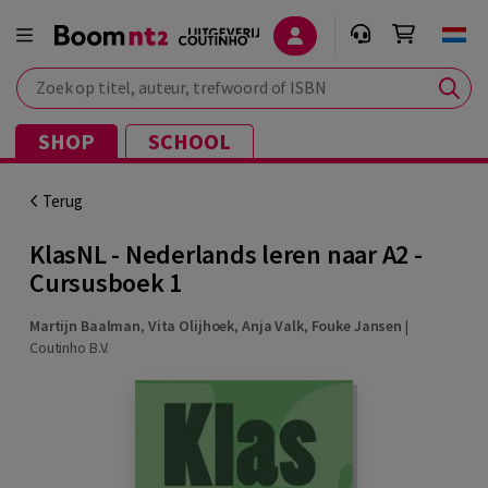
Zoek op titel, auteur, trefwoord of ISBN
SHOP
SCHOOL
Terug
KlasNL - Nederlands leren naar A2 -
Cursusboek 1
Martijn Baalman
,
Vita Olijhoek
,
Anja Valk
,
Fouke Jansen
|
Coutinho B.V.