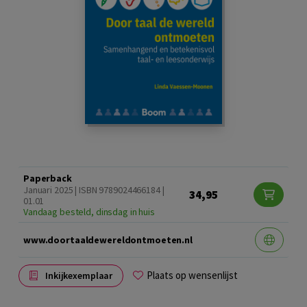
Paperback
Januari 2025 | ISBN 9789024466184 |
34,95
01.01
Vandaag besteld, dinsdag in huis
www.doortaaldewereldontmoeten.nl
Plaats op wensenlijst
Inkijkexemplaar