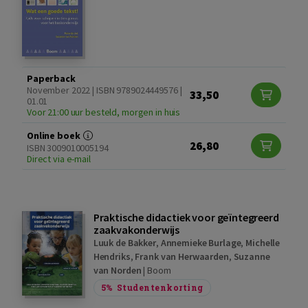
Paperback
November 2022 | ISBN 9789024449576 |
33,50
01.01
Voor 21:00 uur besteld, morgen in huis
Online boek
26,80
ISBN 3009010005194
Direct via e-mail
Praktische didactiek voor geïntegreerd
zaakvakonderwijs
Luuk de Bakker
,
Annemieke Burlage
,
Michelle
Hendriks
,
Frank van Herwaarden
,
Suzanne
van Norden
|
Boom
5%
Studentenkorting