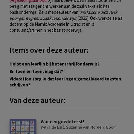
begeleidingsaanbod
bij haar boeken. Daarnaast houdt ze zich
bezig met taalgericht werken aan de zaakvakken in het
basisonderwijs. Ze is medeauteur van
‘Praktische didactiek
voor geïntegreerd zaakvakonderwijs’
(2022). Ook werkte ze als
docent op de Marnix Academie in Utrecht en is
consulent/trainer in het basisonderwijs.
Items over deze auteur:
Helpt een leerlijn bij beter schrijfonderwijs?
En toen en toen, mag dat?
Video: Hoe zorg je dat leerlingen gemotiveerd teksten
schrijven?
Van deze auteur:
Wat een goede tekst!
Petra de Lint
,
Suzanne van Norden
|
Boom