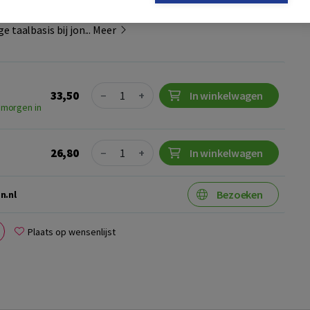
erp. Wat kunnen we hieraan doen? Beginnen bij de basis:
 taalbasis bij jon...
Meer
Quantity
33,50
−
+
In winkelwagen
 morgen in
Quantity
26,80
−
+
In winkelwagen
Bezoeken
n.nl
Plaats op wensenlijst