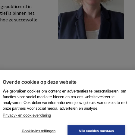
n gepubliceerd in
tief is binnen het
hoe ze succesvolle
aardigheid bij jonge kinderen
Over de cookies op deze website
We gebruiken cookies om content en advertenties te personaliseren, om
functies voor social media te bieden en om ons websiteverkeer te
analyseren. Ook delen we informatie over jouw gebruik van onze site met
onze partners voor social media, adverteren en analyse.
llen
Privacy- en cookieverklaring
m
Cookie-instellingen
Alle cookies toestaan
eesvaardigheid van Nederlandse leerlingen is al jaren een