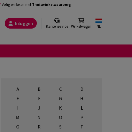
Veilig winkelen met
Thuiswinkelwaarborg
Inloggen
Klantenservice
Winkelwagen
NL
A
B
C
D
E
F
G
H
I
J
K
L
M
N
O
P
Q
R
S
T