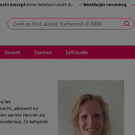
Gratis bezorgd
binnen Nederland vanaf € 20,-
Wereldwijde verzending
Zoek op titel, auteur, trefwoord of ISBN
Docent
Toetsen
Zelfstudie
ij het
acht, adviseert en
rder werkte Henriët als
isonderwijs. Ze behaalde