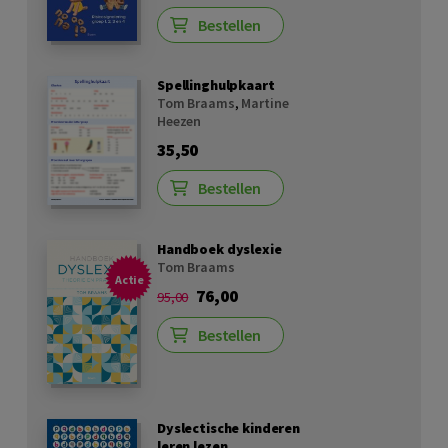
Bestellen
Spellinghulpkaart
Tom Braams
,
Martine
Heezen
35,50
Bestellen
Handboek dyslexie
Tom Braams
Actie
76,00
95,00
Bestellen
Dyslectische kinderen
leren lezen