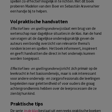
spellen zo effectief mogelijk in te richten. Met dit boek
proberen Madelon van den Boer en Sebastián Aravena hier
een handje bij te helpen.
Vol praktische handvatten
Effectief lees- en spellingonderwijs
slaat een brug van de
wetenschap naar dagelijkse situaties in de klas. Aan de hand
van vragen uit de dagelijkse onderwijspraktijk geven de
auteurs een bondig overzicht van relevante thema’s
rondom lezen en spellen. Het boek informeert, inspireert
en geeft handvatten die direct in het onderwijs kunnen
worden toegepast.
Effectief lees- en spellingonderwijs
richt zich primair op de
leerkracht in het basisonderwijs, maar is ook interessant
voor andere onderwijs- en zorgprofessionals die leerlingen
begeleiden naar geletterdheid of voor ouders die graag
achtergrondkennis hebben over de leerprocessen die ze
zien bij hun kind.
Praktische tips
De serie
In de klas
bestaat uit een reeks praktische boeken