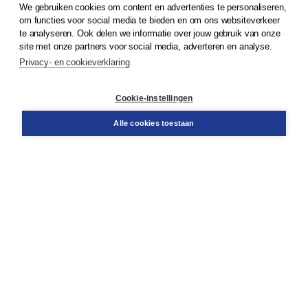
We gebruiken cookies om content en advertenties te personaliseren,
om functies voor social media te bieden en om ons websiteverkeer
© 2026
Koninklijke Boom uitgevers
te analyseren. Ook delen we informatie over jouw gebruik van onze
site met onze partners voor social media, adverteren en analyse.
Privacy- en cookieverklaring
Klantenservice
Cookie-instellingen
Support
Bestellen
Alle cookies toestaan
​Retourneren
Docentenservice
Contact
Over Boom NT2
Over ons
Partners
Advies op maat
Gratis verzending in NL vanaf € 20,-.