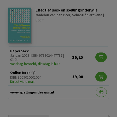
Effectief lees- en spellingonderwijs
Madelon van den Boer
,
Sebastián Aravena
|
Boom
Paperback
Januari 2023 | ISBN 9789024447787 |
36,25
01.01
Vandaag besteld, dinsdag in huis
Online boek
29,00
ISBN 3009010001004
Direct via e-mail
www.spellingonderwijs.nl