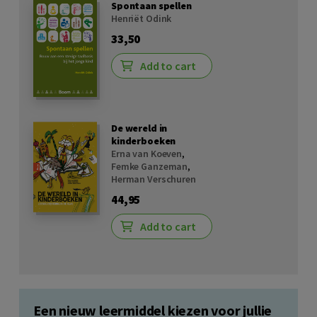
Spontaan spellen
Henriët Odink
33,50
Add to cart
De wereld in
kinderboeken
Erna van Koeven
,
Femke Ganzeman
,
Herman Verschuren
44,95
Add to cart
Een nieuw leermiddel kiezen voor jullie