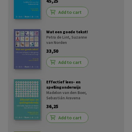
45,25
Add to cart
Wat een goede tekst!
Petra de Lint
,
Suzanne
van Norden
33,50
Add to cart
Effectief lees- en
spellingonderwijs
Madelon van den Boer
,
Sebastián Aravena
36,25
Add to cart