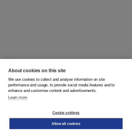
About cookies on this site
We use cookies to collect and analyse information on site
© 2026
Koninklijke Boom uitgevers
performance and usage, to provide social media features and to
enhance and customise content and advertisements.
Learn more
Customer service
Cookie settings
Support
Order
Allow all cookies
Returns
Teacher service