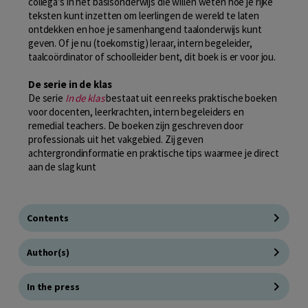
collega's in het basisonderwijs die willen weten hoe je rijke
teksten kunt inzetten om leerlingen de wereld te laten
ontdekken en hoe je samenhangend taalonderwijs kunt
geven. Of je nu (toekomstig) leraar, intern begeleider,
taalcoördinator of schoolleider bent, dit boek is er voor jou.
De serie in de klas
De serie
In de klas
bestaat uit een reeks praktische boeken
voor docenten, leerkrachten, intern begeleiders en
remedial teachers. De boeken zijn geschreven door
professionals uit het vakgebied. Zij geven
achtergrondinformatie en praktische tips waarmee je direct
aan de slag kunt
Contents
Author(s)
In the press