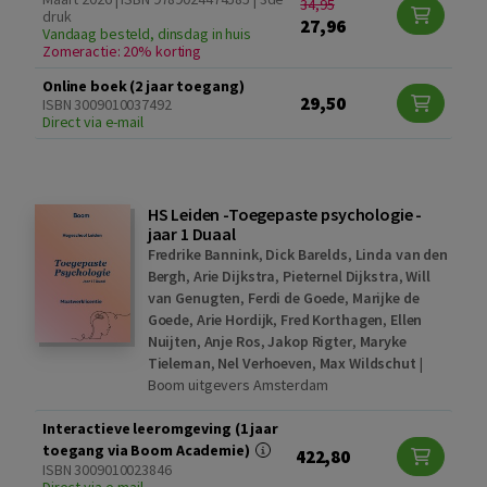
34,95
druk
27,96
Vandaag besteld, dinsdag in huis
Zomeractie: 20% korting
Online boek (2 jaar toegang)
29,50
ISBN 3009010037492
Direct via e-mail
HS Leiden -Toegepaste psychologie -
jaar 1 Duaal
Fredrike Bannink
,
Dick Barelds
,
Linda van den
Bergh
,
Arie Dijkstra
,
Pieternel Dijkstra
,
Will
van Genugten
,
Ferdi de Goede
,
Marijke de
Goede
,
Arie Hordijk
,
Fred Korthagen
,
Ellen
Nuijten
,
Anje Ros
,
Jakop Rigter
,
Maryke
Tieleman
,
Nel Verhoeven
,
Max Wildschut
|
Boom uitgevers Amsterdam
Interactieve leeromgeving (1 jaar
toegang via Boom Academie)
422,80
ISBN 3009010023846
Direct via e-mail