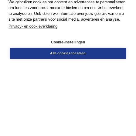
We gebruiken cookies om content en advertenties te personaliseren,
om functies voor social media te bieden en om ons websiteverkeer
© 2026
Koninklijke Boom uitgevers
te analyseren. Ook delen we informatie over jouw gebruik van onze
site met onze partners voor social media, adverteren en analyse.
Privacy- en cookieverklaring
Klantenservice
Cookie-instellingen
Support
Bestellen
Alle cookies toestaan
​Retourneren
Docentenservice
Contact
Over Boom NT2
Over ons
Partners
Advies op maat
Gratis verzending in NL vanaf € 20,-.
Veilig winkelen met Thuiswinkelwaarborg