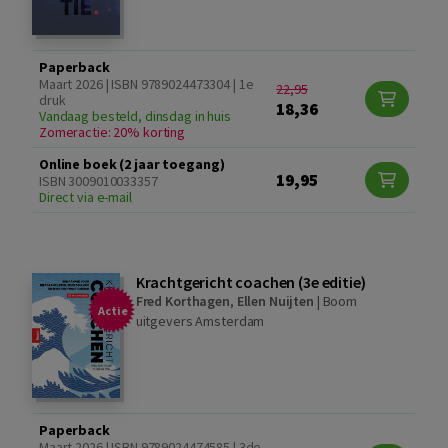
Paperback
Maart 2026 | ISBN 9789024473304 | 1e
22,95
druk
18,36
Vandaag besteld, dinsdag in huis
Zomeractie: 20% korting
Online boek (2 jaar toegang)
19,95
ISBN 3009010033357
Direct via e-mail
Krachtgericht coachen (3e editie)
Fred Korthagen
,
Ellen Nuijten
|
Boom
Actie
uitgevers Amsterdam
Paperback
Maart 2026 | ISBN 9789024474585 | 3de