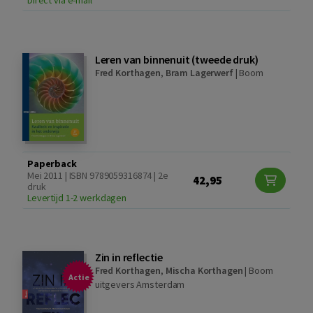
Direct via e-mail
Leren van binnenuit (tweede druk)
Fred Korthagen
,
Bram Lagerwerf
|
Boom
Paperback
Mei 2011 | ISBN 9789059316874 | 2e
42,95
druk
Levertijd 1-2 werkdagen
Zin in reflectie
Fred Korthagen
,
Mischa Korthagen
|
Boom
Actie
uitgevers Amsterdam