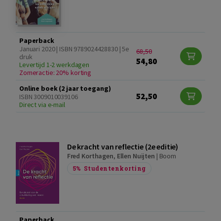
Paperback
Januari 2020 | ISBN 9789024428830 | 5e
68,50
druk
54,80
Levertijd 1-2 werkdagen
Zomeractie: 20% korting
Online boek (2 jaar toegang)
52,50
ISBN 3009010039106
Direct via e-mail
De kracht van reflectie (2e editie)
Fred Korthagen
,
Ellen Nuijten
|
Boom
5%
Studentenkorting
Paperback