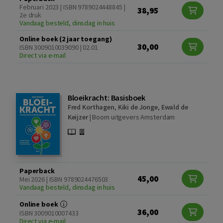
Februari 2023 | ISBN 9789024448845 |
38,95
2e druk
Vandaag besteld, dinsdag in huis
Online boek (2 jaar toegang)
30,00
ISBN 3009010039090 | 02.01
Direct via e-mail
Bloeikracht: Basisboek
Fred Korthagen
,
Kiki de Jonge
,
Ewald de
Keijzer
|
Boom uitgevers Amsterdam
Paperback
45,00
Mei 2026 | ISBN 9789024476503
Vandaag besteld, dinsdag in huis
Online boek
36,00
ISBN 3009010007433
Direct via e-mail