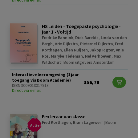
HS Leiden - Toegepaste psychologie -
jaar 1 - Voltijd
Fredrike Bannink
,
Dick Barelds
,
Linda van den
Bergh
,
Arie Dijkstra
,
Pieternel Dijkstra
,
Fred
Korthagen
,
Ellen Nuijten
,
Jakop Rigter
,
Anje
Ros
,
Maryke Tieleman
,
Nel Verhoeven
,
Max
Wildschut
|
Boom uitgevers Amsterdam
Interactieve leeromgeving (1 jaar
toegang via Boom Academie)
356,70
ISBN 3009010017913
Direct via e-mail
Een leraar van klasse
Fred Korthagen
,
Bram Lagerwerf
|
Boom
Actie