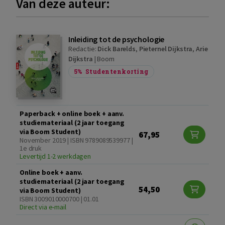
Van deze auteur:
Inleiding tot de psychologie
Redactie:
Dick Barelds
,
Pieternel Dijkstra
,
Arie
Dijkstra
|
Boom
5%
Studentenkorting
Paperback + online boek + aanv.
studiemateriaal (2 jaar toegang
via Boom Student)
67,95
November 2019 | ISBN 9789089539977 |
1e druk
Levertijd 1-2 werkdagen
Online boek + aanv.
studiemateriaal (2 jaar toegang
54,50
via Boom Student)
ISBN 3009010000700 | 01.01
Direct via e-mail