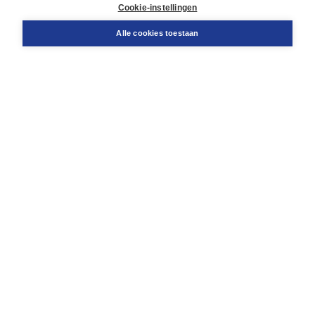
Cookie-instellingen
Support
Bestellen
Alle cookies toestaan
​Retourneren
Docentenservice
Contact
Over Boom NT2
Over ons
Partners
Advies op maat
Gratis verzending in NL vanaf € 20,-.
Veilig winkelen met Thuiswinkelwaarborg
Algemene voorwaarden
Algemene voorwaarden zakelijk
Cookieverklaring