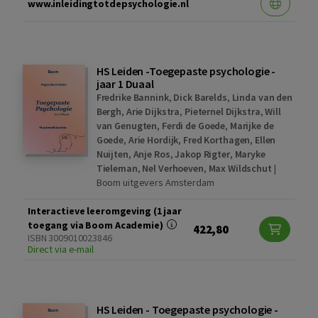
www.inleidingtotdepsychologie.nl
HS Leiden -Toegepaste psychologie -
jaar 1 Duaal
Fredrike Bannink
,
Dick Barelds
,
Linda van den
Bergh
,
Arie Dijkstra
,
Pieternel Dijkstra
,
Will
van Genugten
,
Ferdi de Goede
,
Marijke de
Goede
,
Arie Hordijk
,
Fred Korthagen
,
Ellen
Nuijten
,
Anje Ros
,
Jakop Rigter
,
Maryke
Tieleman
,
Nel Verhoeven
,
Max Wildschut
|
Boom uitgevers Amsterdam
Interactieve leeromgeving (1 jaar
toegang via Boom Academie)
422,80
ISBN 3009010023846
Direct via e-mail
HS Leiden - Toegepaste psychologie -