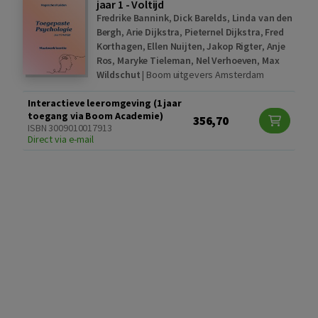
jaar 1 - Voltijd
Fredrike Bannink
,
Dick Barelds
,
Linda van den
Bergh
,
Arie Dijkstra
,
Pieternel Dijkstra
,
Fred
Korthagen
,
Ellen Nuijten
,
Jakop Rigter
,
Anje
Ros
,
Maryke Tieleman
,
Nel Verhoeven
,
Max
Wildschut
|
Boom uitgevers Amsterdam
Interactieve leeromgeving (1 jaar
toegang via Boom Academie)
356,70
ISBN 3009010017913
Direct via e-mail