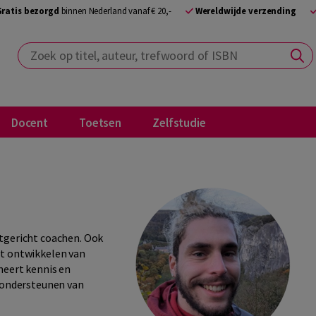
Gratis bezorgd
binnen Nederland vanaf € 20,-
Wereldwijde verzending
Zoek op titel, auteur, trefwoord of ISBN
Docent
Toetsen
Zelfstudie
htgericht coachen. Ook
et ontwikkelen van
neert kennis en
t ondersteunen van