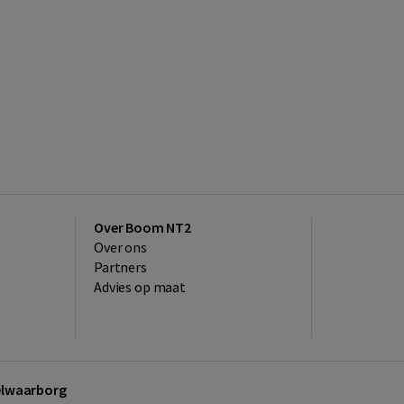
Over Boom NT2
Over ons
Partners
Advies op maat
kelwaarborg