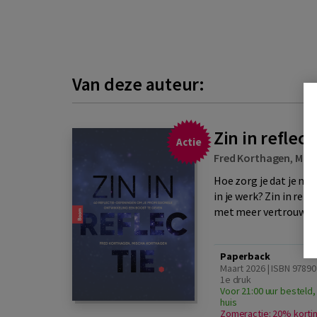
Van deze auteur:
Zin in reflect
Actie
Fred Korthagen
,
Mis
Hoe zorg je dat je ni
in je werk? Zin in refl
met meer vertrouwen 
Paperback
Maart 2026 | ISBN 97890
1e druk
Voor 21:00 uur besteld,
huis
Zomeractie: 20% korti