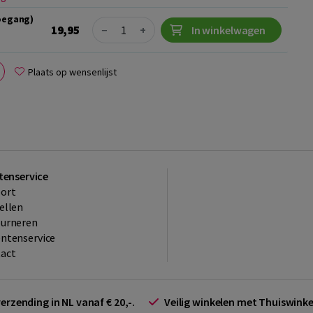
toegang)
Quantity
19,95
−
+
In winkelwagen
Plaats op wensenlijst
tenservice
ort
ellen
ourneren
ntenservice
act
verzending in NL vanaf € 20,-.
Veilig winkelen met Thuiswin