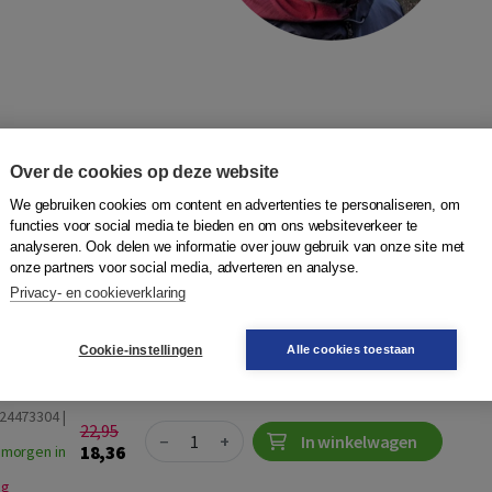
Over de cookies op deze website
ie
We gebruiken cookies om content en advertenties te personaliseren, om
functies voor social media te bieden en om ons websiteverkeer te
cha Korthagen
|
Boom uitgevers Amsterdam
analyseren. Ook delen we informatie over jouw gebruik van onze site met
onze partners voor social media, adverteren en analyse.
et alleen dóórgaat, maar ook echt groeit van wat je meemaakt
Privacy- en cookieverklaring
ectie laat zien hoe reflectie je helpt om scherp te blijven en
te handel...
Meer
Cookie-instellingen
Alle cookies toestaan
24473304 |
22,95
Quantity
−
+
In winkelwagen
18,36
 morgen in
ng