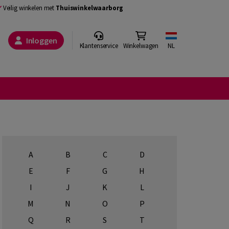
Veilig winkelen met
Thuiswinkelwaarborg
Inloggen
Klantenservice
Winkelwagen
NL
A
B
C
D
E
F
G
H
I
J
K
L
M
N
O
P
Q
R
S
T