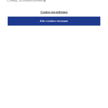
Klantenservice
Cookie-instellingen
Support
Bestellen
Alle cookies toestaan
​Retourneren
Docentenservice
Contact
Over Boom NT2
Over ons
Partners
Advies op maat
Gratis verzending in NL vanaf € 20,-.
Veilig winkelen met Thuiswinkelwaarborg
Algemene voorwaarden