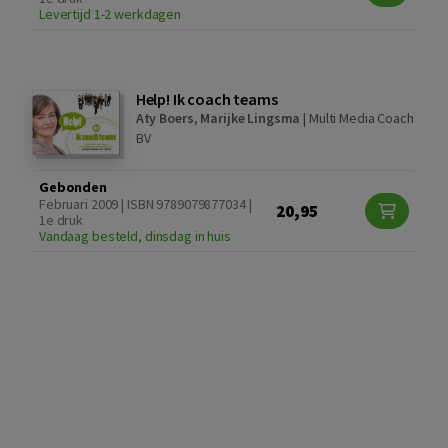
Levertijd 1-2 werkdagen
Help! Ik coach teams
Aty Boers
,
Marijke Lingsma
|
Multi Media Coach
BV
Gebonden
Februari 2009 | ISBN 9789079877034 |
20,95
1e druk
Vandaag besteld, dinsdag in huis