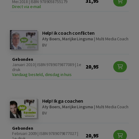
31,95
Mei 2018 | ISBN 9789058755179
Direct via e-mail
Help! ik coach conflicten
Aty Boers
,
Marijke Lingsma
|
Multi Media Coach
BV
Gebonden
Januari 2010 | ISBN 9789079877089 | 1e
20,95
druk
Vandaag besteld, dinsdag in huis
Help! Ik ga coachen
Aty Boers
,
Marijke Lingsma
|
Multi Media Coach
BV
Gebonden
Februari 2009 | ISBN 9789079877027 |
20,95
1e druk