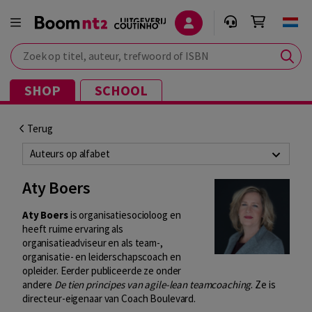
Zoek op titel, auteur, trefwoord of ISBN
SHOP
SCHOOL
Terug
Auteurs op alfabet
Aty Boers
Aty Boers
is organisatiesocioloog en
heeft ruime ervaring als
organisatieadviseur en als team-,
organisatie- en leiderschapscoach en
opleider. Eerder publiceerde ze onder
andere
De tien principes van agile-lean teamcoaching
. Ze is
directeur-eigenaar van Coach Boulevard.