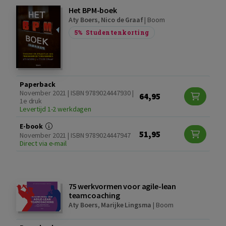
Het BPM-boek
Aty Boers
,
Nico de Graaf
|
Boom
5%
Studentenkorting
Paperback
November 2021 | ISBN 9789024447930 |
64,95
1e druk
Levertijd 1-2 werkdagen
E-book
51,95
November 2021 | ISBN 9789024447947
Direct via e-mail
75 werkvormen voor agile-lean
teamcoaching
Aty Boers
,
Marijke Lingsma
|
Boom