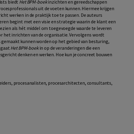
ists biedt
Het BPM-boek
inzichten en gereedschappen
cesprofessionals uit de voeten kunnen. Hiermee krijgen
cht werken in de praktijk toe te passen. De auteurs
eren begint met een visie en strategie waarin de klant een
gezien als hét middel om toegevoegde waarde te leveren
or het inrichten van de organisatie. Vervolgens wordt
s gemaakt kunnen worden op het gebied van besturing,
t gaat
Het BPM-boek
in op de veranderingen die een
esgericht denken en werken. Hoe kun je concreet bouwen
eiders, procesanalisten, procesarchitecten, consultants,