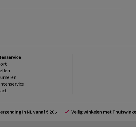
tenservice
ort
ellen
ourneren
ntenservice
act
verzending in NL vanaf € 20,-.
Veilig winkelen met Thuiswin
arden zakelijk
Cookieverklaring
Disclaimer
Privacy policy