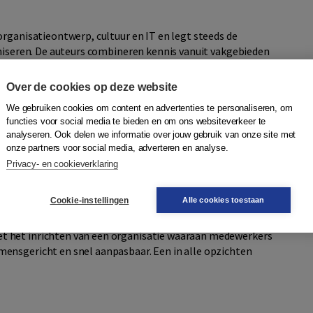
organisatieontwerp, cultuur en IT en legt steeds de
aniseren. De auteurs combineren kennis vanuit vakgebieden
nagement, HRM en verandermanagement tot een integrale
de BPM-benadering zo krachtig is en hoe je hier in de
Over de cookies op deze website
oek laat zien hoe procesdenken door organisaties op
We gebruiken cookies om content en advertenties te personaliseren, om
tieve manier kan worden gebruikt. Processen zijn dan de
functies voor social media te bieden en om ons websiteverkeer te
analyseren. Ook delen we informatie over jouw gebruik van onze site met
 op de behoeften van de buitenwereld en tegelijk de
onze partners voor social media, adverteren en analyse.
Privacy- en cookieverklaring
 mechanistische benadering, maar juist door gerichtheid
Cookie-instellingen
Alle cookies toestaan
e kunnen doen, hun toegevoegde waarde te kunnen leveren
elen;
et het inrichten van een organisatie waaraan medewerkers
 mensgericht en snel aanpasbaar. Een in alle opzichten