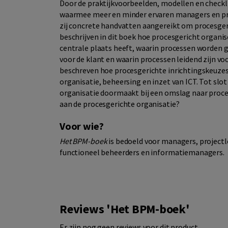
Door de praktijkvoorbeelden, modellen en checkl
waarmee meer en minder ervaren managers en pro
zij concrete handvatten aangereikt om procesgeri
beschrijven in dit boek hoe procesgericht organis
centrale plaats heeft, waarin processen worden 
voor de klant en waarin processen leidend zijn vo
beschreven hoe procesgerichte inrichtingskeuze
organisatie, beheersing en inzet van ICT. Tot slo
organisatie doormaakt bij een omslag naar proc
aan de procesgerichte organisatie?
Voor wie?
Het BPM-boek
is bedoeld voor managers, projectl
functioneel beheerders en informatiemanagers.
Reviews 'Het BPM-boek'
Er zijn nog geen reviews voor dit product