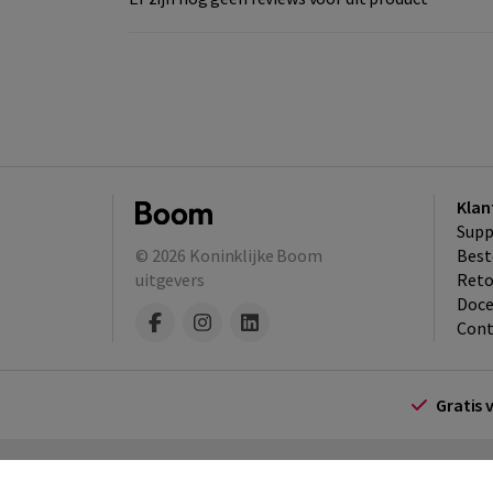
Klan
Supp
© 2026
Koninklijke Boom
Best
uitgevers
​Ret
Doce
Cont
Gratis 
Algemene voorwaarden
Algemene voorwa