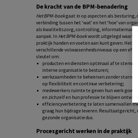
De kracht van de BPM-benadering
Het BPM-boek
gaat in op aspecten als besturing, 
verbinding tussen het ‘wat’ en het ‘hoe’ van org
als kwaliteitszorg, controlling, informatiema
aanpak. In
Het BPM-boek
wordt uitgelegd waarom 
praktijk handen en voeten aan kunt geven. Het b
verschillende volwassenheidsniveaus op een effec
sleutel om:
producten en diensten optimaal af te stemmen
interne organisatie te besturen;
werkzaamheden te beheersen zonder starre en
op flexibiliteit en continue verbetering;
medewerkers ruimte te geven hun werk goed t
en zichzelf en hun professie te blijven ontwikk
efficiencyverbetering te laten samenvallen m
graag hun bijdrage leveren. Resultaatgericht,
gezonde organisatie dus.
Procesgericht werken in de praktijk