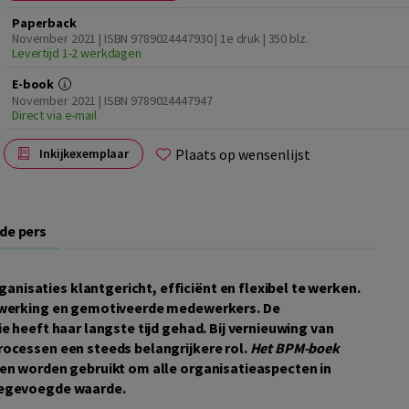
Paperback
November 2021 | ISBN 9789024447930 | 1e druk
| 350 blz.
Levertijd 1-2 werkdagen
E-book
November 2021 | ISBN 9789024447947
Direct via e-mail
Plaats op wensenlijst
Inkijkexemplaar
 de pers
isaties klantgericht, efficiënt en flexibel te werken.
enwerking en gemotiveerde medewerkers. De
e heeft haar langste tijd gehad. Bij vernieuwing van
rocessen een steeds belangrijkere rol.
Het BPM-boek
en worden gebruikt om alle organisatieaspecten in
toegevoegde waarde.