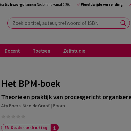
Gratis bezorgd
binnen Nederland vanaf € 20,-
Wereldwijde verzending
Zoek op titel, auteur, trefwoord of ISBN
Docent
Toetsen
Zelfstudie
Het BPM-boek
Theorie en praktijk van procesgericht organiser
Aty Boers
,
Nico de Graaf
|
Boom
5% Studentenkorting