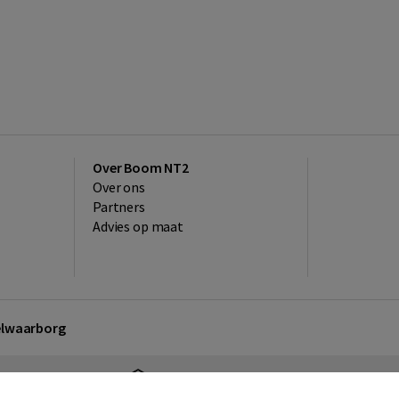
Over Boom NT2
Over ons
Partners
Advies op maat
kelwaarborg