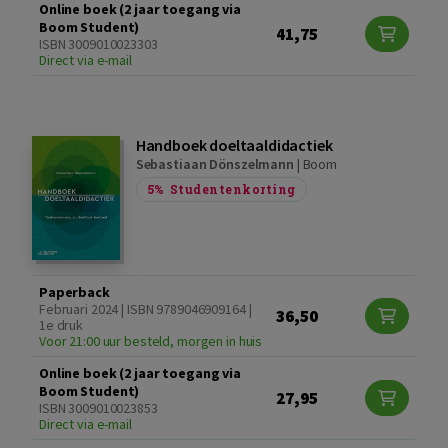
Online boek (2 jaar toegang via
Boom Student)
41,75
ISBN 3009010023303
Direct via e-mail
Handboek doeltaaldidactiek
Sebastiaan Dönszelmann
|
Boom
5%
Studentenkorting
Paperback
Februari 2024 | ISBN 9789046909164 |
36,50
1e druk
Voor 21:00 uur besteld, morgen in huis
Online boek (2 jaar toegang via
Boom Student)
27,95
ISBN 3009010023853
Direct via e-mail