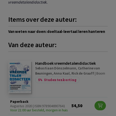
vreemdetalendidactiek
.
Items over deze auteur:
Van weten naar doen: doeltaal-leertaal leren hanteren
Van deze auteur:
Handboek vreemdetalendidactiek
Sebastiaan Dönszelmann
,
Catherine van
Beuningen
,
Anna Kaal
,
Rick de Graaff
|
Boom
5%
Studentenkorting
Paperback
54,50
Augustus 2020 | ISBN 9789046907641
Voor 21:00 uur besteld, morgen in huis