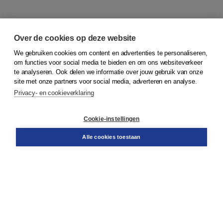
Over de cookies op deze website
We gebruiken cookies om content en advertenties te personaliseren,
om functies voor social media te bieden en om ons websiteverkeer
© 2026
Koninklijke Boom uitgevers
te analyseren. Ook delen we informatie over jouw gebruik van onze
site met onze partners voor social media, adverteren en analyse.
Privacy- en cookieverklaring
Klantenservice
Cookie-instellingen
Support
Bestellen
Alle cookies toestaan
​Retourneren
Docentenservice
Contact
Over Boom NT2
Over ons
Partners
Advies op maat