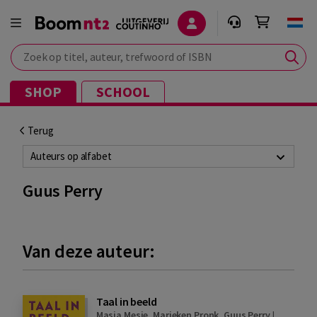
Zoek op titel, auteur, trefwoord of ISBN
SHOP
SCHOOL
Terug
Auteurs op alfabet
Guus Perry
Van deze auteur:
Taal in beeld
Masja Mesie
,
Marieken Pronk
,
Guus Perry
|