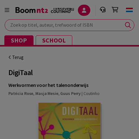
Zoek op titel, auteur, trefwoord of ISBN
SHOP
SCHOOL
Terug
DigiTaal
Werkvormen voor het talenonderwijs
Patricia Rose
,
Masja Mesie
,
Guus Perry
|
Coutinho