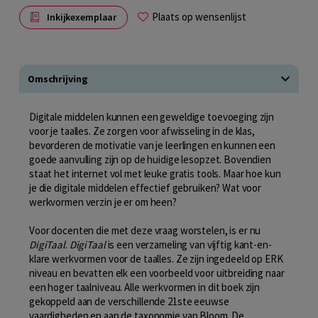
Plaats op wensenlijst
Inkijkexemplaar
Omschrijving
Digitale middelen kunnen een geweldige toevoeging zijn
voor je taalles. Ze zorgen voor afwisseling in de klas,
bevorderen de motivatie van je leerlingen en kunnen een
goede aanvulling zijn op de huidige lesopzet. Bovendien
staat het internet vol met leuke gratis tools. Maar hoe kun
je die digitale middelen effectief gebruiken? Wat voor
werkvormen verzin je er om heen?
Voor docenten die met deze vraag worstelen, is er nu
DigiTaal
.
DigiTaal
is een verzameling van vijftig kant-en-
klare werkvormen voor de taalles. Ze zijn ingedeeld op ERK
niveau en bevatten elk een voorbeeld voor uitbreiding naar
een hoger taalniveau. Alle werkvormen in dit boek zijn
gekoppeld aan de verschillende 21ste eeuwse
vaardigheden en aan de taxonomie van Bloom. De