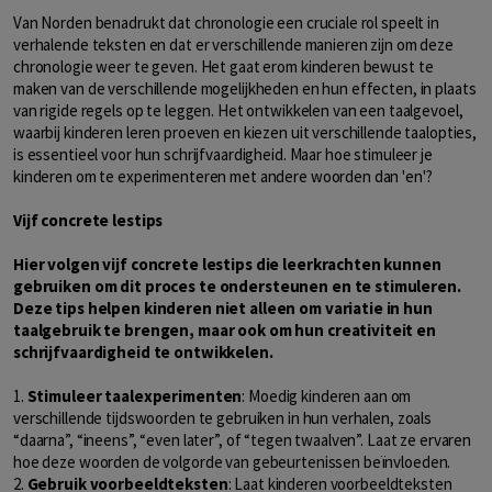
Van Norden benadrukt dat chronologie een cruciale rol speelt in
verhalende teksten en dat er verschillende manieren zijn om deze
chronologie weer te geven. Het gaat erom kinderen bewust te
maken van de verschillende mogelijkheden en hun effecten, in plaats
van rigide regels op te leggen. Het ontwikkelen van een taalgevoel,
waarbij kinderen leren proeven en kiezen uit verschillende taalopties,
is essentieel voor hun schrijfvaardigheid. Maar hoe stimuleer je
kinderen om te experimenteren met andere woorden dan 'en'?
Vijf concrete lestips
Hier volgen vijf concrete lestips die leerkrachten kunnen
gebruiken om dit proces te ondersteunen en te stimuleren.
Deze tips helpen kinderen niet alleen om variatie in hun
taalgebruik te brengen, maar ook om hun creativiteit en
schrijfvaardigheid te ontwikkelen.
1.
Stimuleer taalexperimenten
: Moedig kinderen aan om
verschillende tijdswoorden te gebruiken in hun verhalen, zoals
“daarna”, “ineens”, “even later”, of “tegen twaalven”. Laat ze ervaren
hoe deze woorden de volgorde van gebeurtenissen beïnvloeden.
2.
Gebruik voorbeeldteksten
: Laat kinderen voorbeeldteksten