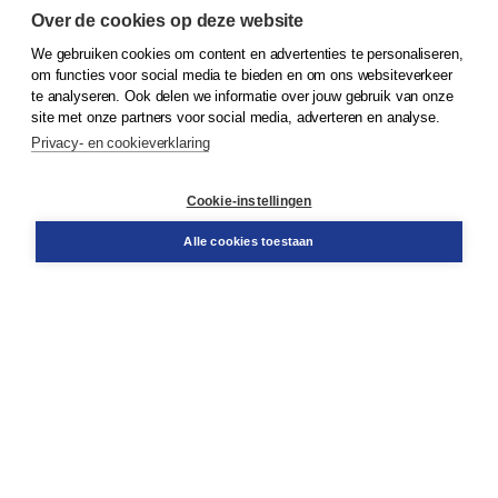
Over de cookies op deze website
We gebruiken cookies om content en advertenties te personaliseren,
om functies voor social media te bieden en om ons websiteverkeer
© 2026
Koninklijke Boom uitgevers
te analyseren. Ook delen we informatie over jouw gebruik van onze
site met onze partners voor social media, adverteren en analyse.
Privacy- en cookieverklaring
Klantenservice
Cookie-instellingen
Support
Bestellen
Alle cookies toestaan
​Retourneren
Docentenservice
Contact
Over Boom NT2
Over ons
Partners
Advies op maat