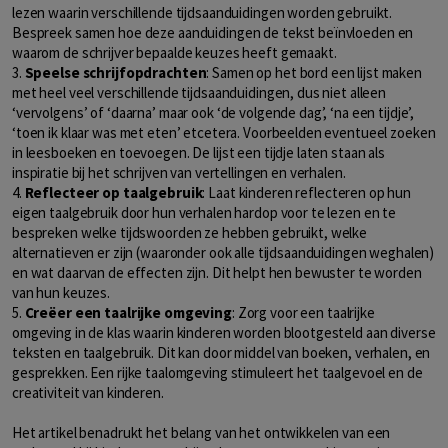
lezen waarin verschillende tijdsaanduidingen worden gebruikt.
Bespreek samen hoe deze aanduidingen de tekst beïnvloeden en
waarom de schrijver bepaalde keuzes heeft gemaakt.
3.
Speelse schrijfopdrachten
: Samen op het bord een lijst maken
met heel veel verschillende tijdsaanduidingen, dus niet alleen
‘vervolgens’ of ‘daarna’ maar ook ‘de volgende dag’, ‘na een tijdje’,
‘toen ik klaar was met eten’ etcetera. Voorbeelden eventueel zoeken
in leesboeken en toevoegen. De lijst een tijdje laten staan als
inspiratie bij het schrijven van vertellingen en verhalen.
4.
Reflecteer op taalgebruik
: Laat kinderen reflecteren op hun
eigen taalgebruik door hun verhalen hardop voor te lezen en te
bespreken welke tijdswoorden ze hebben gebruikt, welke
alternatieven er zijn (waaronder ook alle tijdsaanduidingen weghalen)
en wat daarvan de effecten zijn. Dit helpt hen bewuster te worden
van hun keuzes.
5.
Creëer een taalrijke omgeving
: Zorg voor een taalrijke
omgeving in de klas waarin kinderen worden blootgesteld aan diverse
teksten en taalgebruik. Dit kan door middel van boeken, verhalen, en
gesprekken. Een rijke taalomgeving stimuleert het taalgevoel en de
creativiteit van kinderen.
Het artikel benadrukt het belang van het ontwikkelen van een