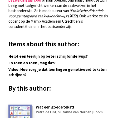
begeleidingsaanbod
bij haar boeken. Daarnaast houdt ze zich
bezig met taalgericht werken aan de zaakvakken in het
basisonderwijs. Ze is medeauteur van
‘Praktische didactiek
voor geïntegreerd zaakvakonderwijs’
(2022). Ook werkte ze als
docent op de Marnix Academie in Utrecht en is
consulent/trainer in het basisonderwijs.
Items about this author:
Helpt een leerlijn bij beter schrijfonderwijs?
En toen en toen, mag dat?
Video: Hoe zorg je dat leerlingen gemotiveerd teksten
schrijven?
By this author:
Wat een goede tekst!
Petra de Lint
,
Suzanne van Norden
|
Boom