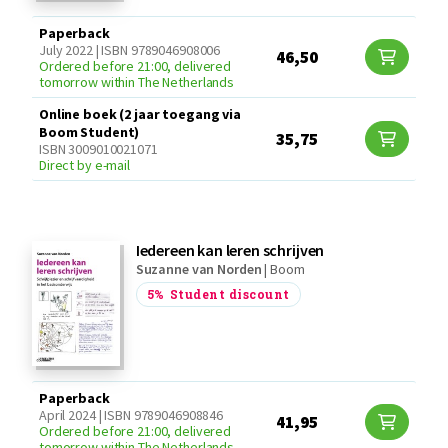
Paperback
July 2022 | ISBN 9789046908006
46,50
Ordered before 21:00, delivered
tomorrow within The Netherlands
Online boek (2 jaar toegang via
Boom Student)
35,75
ISBN 3009010021071
Direct by e-mail
Iedereen kan leren schrijven
Suzanne van Norden
|
Boom
5%
Student discount
Paperback
April 2024 | ISBN 9789046908846
41,95
Ordered before 21:00, delivered
tomorrow within The Netherlands