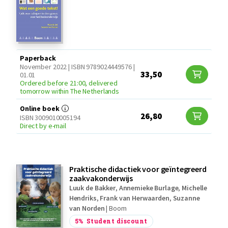
Paperback
November 2022 | ISBN 9789024449576 |
33,50
01.01
Ordered before 21:00, delivered
tomorrow within The Netherlands
Online boek
26,80
ISBN 3009010005194
Direct by e-mail
Praktische didactiek voor geïntegreerd
zaakvakonderwijs
Luuk de Bakker
,
Annemieke Burlage
,
Michelle
Hendriks
,
Frank van Herwaarden
,
Suzanne
van Norden
|
Boom
5%
Student discount