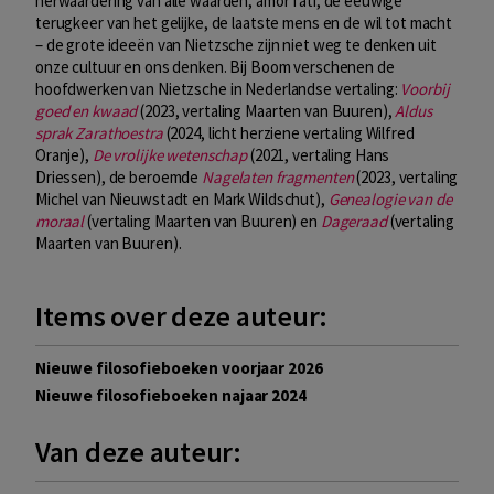
herwaardering van alle waarden, amor fati, de eeuwige
terugkeer van het gelijke, de laatste mens en de wil tot macht
– de grote ideeën van Nietzsche zijn niet weg te denken uit
onze cultuur en ons denken. Bij Boom verschenen de
hoofdwerken van Nietzsche in Nederlandse vertaling:
Voorbij
goed en kwaad
(2023, vertaling Maarten van Buuren),
Aldus
sprak Zarathoestra
(2024, licht herziene vertaling Wilfred
Oranje),
De vrolijke wetenschap
(2021, vertaling Hans
Driessen), de beroemde
Nagelaten fragmenten
(2023, vertaling
Michel van Nieuwstadt en Mark Wildschut),
Genealogie van de
moraal
(vertaling Maarten van Buuren) en
Dageraad
(vertaling
Maarten van Buuren).
Items over deze auteur:
Nieuwe filosofieboeken voorjaar 2026
Nieuwe filosofieboeken najaar 2024
Van deze auteur: