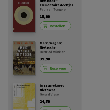
Nietzsche -
Elementaire deeltjes
Paul van Tongeren
15,00
Bestellen
Marx, Wagner,
Nietzsche
Herfried Münkler
39,90
Reserveer
In gesprek met
Nietzsche
Gerard Visser
24,50