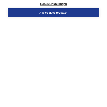
Cookie-instellingen
Support
Bestellen
Alle cookies toestaan
​Retourneren
Docentenservice
Contact
Over Boom NT2
Over ons
Partners
Advies op maat
Gratis verzending in NL vanaf € 20,-.
Veilig winkelen met Thuiswinkelwaarborg
Algemene voorwaarden
Algemene voorwaarden zakelijk
Cookieverklaring