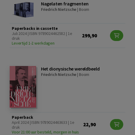
Nagelaten fragmenten
Friedrich Nietzsche
|
Boom
Paperbacks in cassette
Juli 2024 | ISBN 9789024462582 | 1e
299,90
druk
Levertijd 1-2 werkdagen
Het dionysische wereldbeeld
Friedrich Nietzsche
|
Boom
Paperback
April 2024 | ISBN 9789024463633 | 1e
22,90
druk
Voor 21:00 uur besteld, morgen in huis