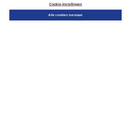
Cookie-instellingen
Support
Bestellen
Alle cookies toestaan
​Retourneren
Docentenservice
Contact
Over Boom NT2
Over ons
Partners
Advies op maat
Gratis verzending in NL vanaf € 20,-.
Veilig winkelen met Thuiswinkelwaarborg
Algemene voorwaarden
Algemene voorwaarden zakelijk
Cookieverklaring