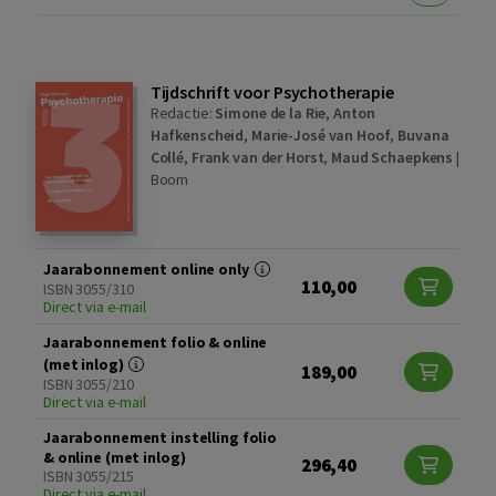
Tijdschrift voor Psychotherapie
Redactie:
Simone de la Rie
,
Anton
Hafkenscheid
,
Marie-José van Hoof
,
Buvana
Collé
,
Frank van der Horst
,
Maud Schaepkens
|
Boom
Jaarabonnement online only
110,00
ISBN 3055/310
Direct via e-mail
Jaarabonnement folio & online
(met inlog)
189,00
ISBN 3055/210
Direct via e-mail
Jaarabonnement instelling folio
& online (met inlog)
296,40
ISBN 3055/215
Direct via e-mail