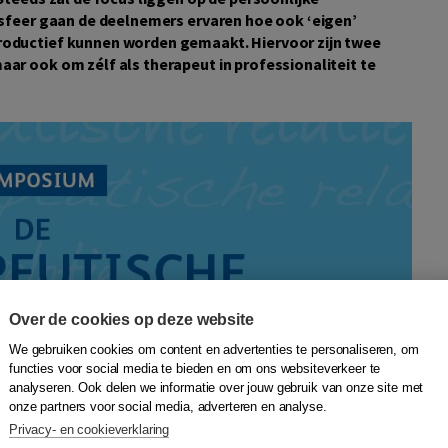
 sfeer gaan de deelnemers ervaren hoe ook ‘eigen’
roductief kunnen worden gemaakt. Hiervoor zijn twee
ar ook om zélf als therapeut in professionaliteit te
Over de cookies op deze website
We gebruiken cookies om content en advertenties te personaliseren, om
functies voor social media te bieden en om ons websiteverkeer te
analyseren. Ook delen we informatie over jouw gebruik van onze site met
onze partners voor social media, adverteren en analyse.
Privacy- en cookieverklaring