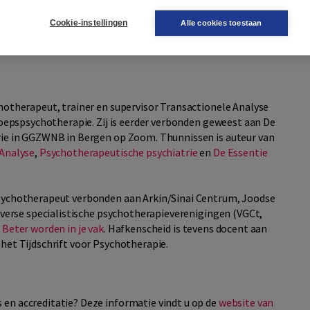
Cookie-instellingen
Alle cookies toestaan
chotherapeut, trainer en supervisor Transactionele Analyse
groepspsychotherapie. Zij is eerder verbonden geweest aan De
trie in GGZWNB in Bergen op Zoom. Thunnissen is auteur van
Analyse
,
Psychotherapeutische psychiatrie
en
De Essentie
psychotherapeut verbonden aan Arkin/Sinai Centrum, Joodse
diverse specialistische psychotherapieverenigingen (VGCt,
n
Beter worden in je vak
. Hafkenscheid is tevens docent aan
het Tijdschrift voor Psychotherapie.
en accreditatie? Deze informatie vindt u op de
website van