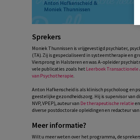
Sprekers
Moniek Thunnissen is vrijgevestigd psychiater, psy
(TA). Zij is gespecialiseerd in systeemtherapie en 
Viersprong in Halsteren en was A-opleider psychia
vele publicaties zoals het
Leerboek Transactionele 
van Psychotherapie
.
Anton Hafkenscheid is als klinisch psycholoog en 
geestelijke gezondheidszorg. Hij is supervisor van 
NVP, VPEP), auteur van
De therapeutische relatie
e
diverse postdoctorale opleidingen en redacteur van 
Meer informatie?
Wilt u meer weten over het programma, de sprekers 