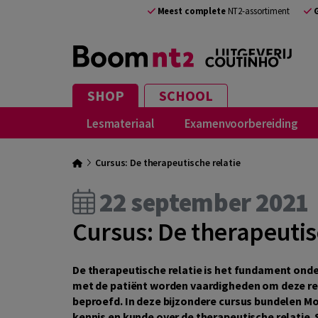
Meest complete
NT2-assortiment
SHOP
SCHOOL
Lesmateriaal
Examenvoorbereiding
Cursus: De therapeutische relatie
22 september 2021
Cursus: De therapeutis
De therapeutische relatie is het fundament ond
met de patiënt worden vaardigheden om deze re
beproefd. In deze bijzondere cursus bundelen 
kennis en kunde over de therapeutische relatie. 