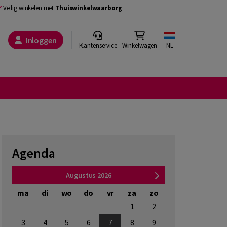
Veilig winkelen met
Thuiswinkelwaarborg
Inloggen
Klantenservice
Winkelwagen
NL
Agenda
Augustus 2026
Se
ma
di
wo
do
vr
za
zo
ma
di
wo
1
2
1
2
3
4
5
6
7
8
9
7
8
9