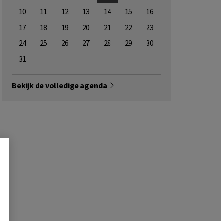
10
11
12
13
14
15
16
14
15
16
17
18
19
20
21
22
23
21
22
23
24
25
26
27
28
29
30
28
29
30
31
Bekijk de volledige agenda