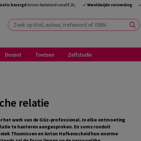
Gratis bezorgd
binnen Nederland vanaf € 20,-
Wereldwijde verzending
Zoek op titel, auteur, trefwoord of ISBN
Docent
Toetsen
Zelfstudie
che relatie
er het werk van de GGz-professional. In elke ontmoeting
latie te hanteren aangesproken. En soms ronduit
Moniek Thunnissen en Anton Hafkenscheid hun enorme
Steeds zal de focus liggen op de persoonlijke