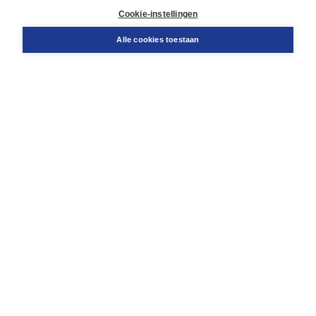
Klantenservice
Cookie-instellingen
Support
Bestellen
Alle cookies toestaan
​Retourneren
Docentenservice
Contact
Over Boom NT2
Over ons
Partners
Advies op maat
Gratis verzending in NL vanaf € 20,-.
Veilig winkelen met Thuiswinkelwaarborg
Algemene voorwaarden
Algemene voorwaarden zakelijk
Cookieverklaring