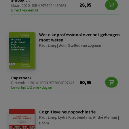
E-book
28,95
Maart 2020 | ISBN 9789024430963
Direct via e-mail
Wat elke professional over het geheugen
moet weten
Paul Eling
|
Bohn Stafleu van Loghum
Paperback
60,95
December 2014 | ISBN 9789036807425
Levertijd 1-2 werkdagen
Cognitieve neuropsychiatrie
Paul Eling
,
Lydia Krabbendam
,
André Aleman
|
Boom