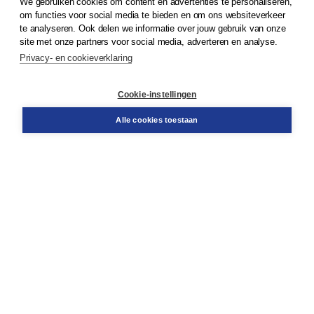
We gebruiken cookies om content en advertenties te personaliseren,
om functies voor social media te bieden en om ons websiteverkeer
© 2026
Koninklijke Boom uitgevers
te analyseren. Ook delen we informatie over jouw gebruik van onze
site met onze partners voor social media, adverteren en analyse.
Privacy- en cookieverklaring
Klantenservice
Cookie-instellingen
Support
Bestellen
Alle cookies toestaan
​Retourneren
Docentenservice
Contact
Over Boom NT2
Over ons
Partners
Advies op maat
Gratis verzending in NL vanaf € 20,-.
Veilig winkelen met Thuiswinkelwaarborg