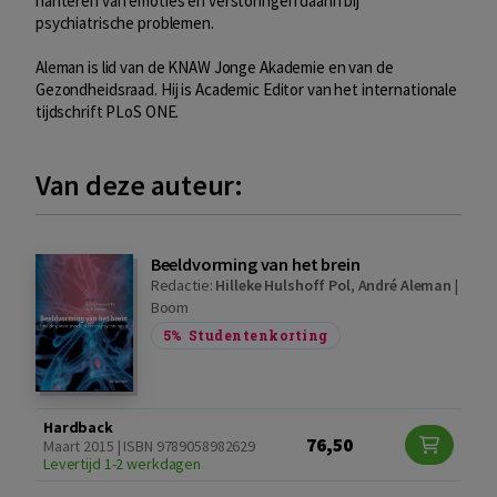
hanteren van emoties en verstoringen daarin bij
psychiatrische problemen.
Aleman is lid van de KNAW Jonge Akademie en van de
Gezondheidsraad. Hij is Academic Editor van het internationale
tijdschrift PLoS ONE.
Van deze auteur:
Beeldvorming van het brein
Redactie:
Hilleke Hulshoff Pol
,
André Aleman
|
Boom
5%
Studentenkorting
Hardback
76,50
Maart 2015 | ISBN 9789058982629
Levertijd 1-2 werkdagen