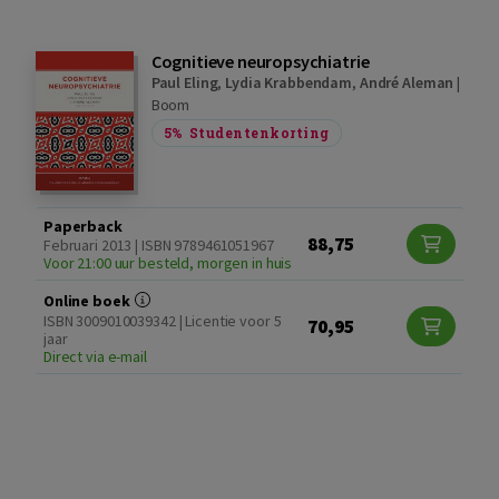
Cognitieve neuropsychiatrie
Paul Eling
,
Lydia Krabbendam
,
André Aleman
|
Boom
5%
Studentenkorting
Paperback
88,75
Februari 2013 | ISBN 9789461051967
Voor 21:00 uur besteld, morgen in huis
Online boek
ISBN 3009010039342 | Licentie voor 5
70,95
jaar
Direct via e-mail