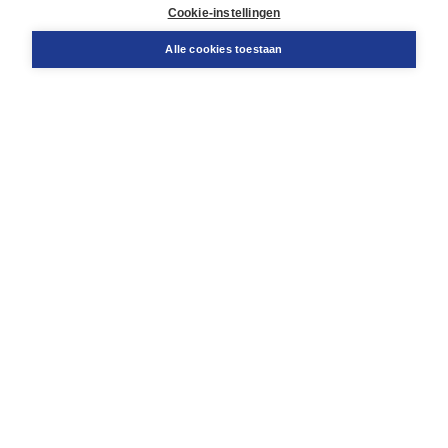
Cookie-instellingen
Support
Bestellen
Alle cookies toestaan
​Retourneren
Docentenservice
Contact
Over Boom NT2
Over ons
Partners
Advies op maat
Gratis verzending in NL vanaf € 20,-.
Veilig winkelen met Thuiswinkelwaarborg
Algemene voorwaarden
Algemene voorwaarden zakelijk
Cookieverklaring