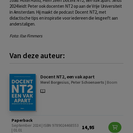
zoals
Hotel Hallo
,
Plein 16
en
Docent NT2, een vak apart
. Sinds
2024 leidt Peter ook docenten NT2 op aan de Vrije Universiteit
in Amsterdam. Hij maakt de podcast
Docent NT2
, met
didactische tips en inspiratie voor iedereen die lesgeeft aan
anderstaligen.
Foto: Ilse Fimmers
Van deze auteur:
Docent NT2, een vak apart
Merel Borgesius
,
Peter Schoenaerts
|
Boom
Paperback
September 2024 | ISBN 9789024468553
14,95
| 01.01