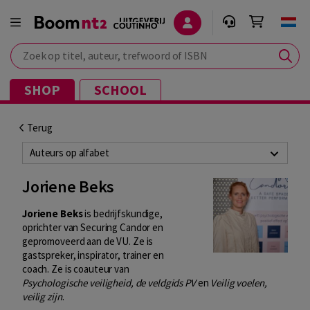
Zoek op titel, auteur, trefwoord of ISBN
SHOP
SCHOOL
Terug
Auteurs op alfabet
Joriene Beks
Joriene Beks
is bedrijfskundige,
oprichter van Securing Candor en
gepromoveerd aan de VU. Ze is
gastspreker, inspirator, trainer en
coach. Ze is coauteur van
Psychologische veiligheid, de veldgids PV
en
Veilig voelen,
veilig zijn
.