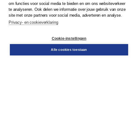
om functies voor social media te bieden en om ons websiteverkeer
© 2026
Koninklijke Boom uitgevers
te analyseren. Ook delen we informatie over jouw gebruik van onze
site met onze partners voor social media, adverteren en analyse.
Privacy- en cookieverklaring
Klantenservice
Cookie-instellingen
Support
Bestellen
Alle cookies toestaan
​Retourneren
Docentenservice
Contact
Over Boom NT2
Over ons
Partners
Advies op maat
Gratis verzending in NL vanaf € 20,-.
Veilig winkelen met Thuiswinkelwaarborg