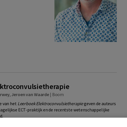
ktroconvulsietherapie
erwey
,
Jeroen van Waarde
|
Boom
ie van het
Leerboek Elektroconvulsietherapie
geven de auteurs
dagelijkse ECT-praktijk en de recentste wetenschappelijke
d.