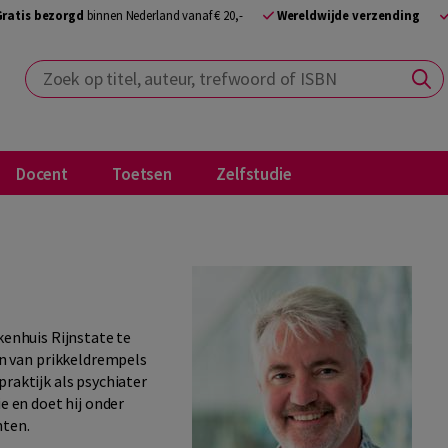
Gratis bezorgd
binnen Nederland vanaf € 20,-
Wereldwijde verzending
Zoek op titel, auteur, trefwoord of ISBN
Docent
Toetsen
Zelfstudie
kenhuis Rijnstate te
 van prikkeldrempels
praktijk als psychiater
ie en doet hij onder
nten.