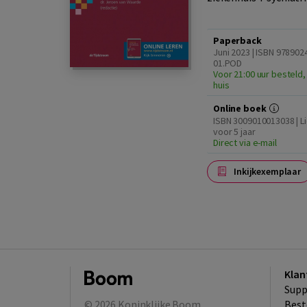
Paperback
Juni 2023 | ISBN 978902
01.POD
Voor 21:00 uur besteld,
huis
Online boek
ISBN 3009010013038 | L
voor 5 jaar
Direct via e-mail
Inkijkexemplaar
Klan
Supp
© 2026
Koninklijke Boom
Best