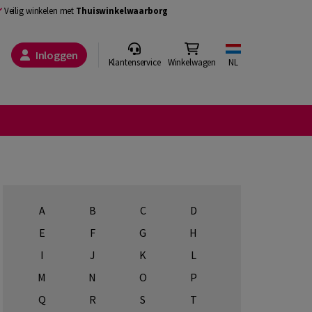
Veilig winkelen met
Thuiswinkelwaarborg
Inloggen
Klantenservice
Winkelwagen
NL
A
B
C
D
E
F
G
H
I
J
K
L
M
N
O
P
Q
R
S
T