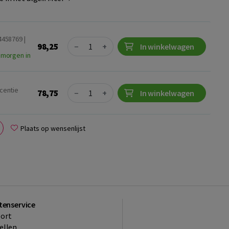
4458769 |
Quantity
98,25
−
+
In winkelwagen
 morgen in
Quantity
icentie
78,75
−
+
In winkelwagen
Plaats op wensenlijst
tenservice
ort
ellen