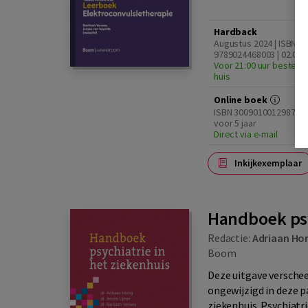
Hardback
Augustus 2024 | ISBN
9789024468003 | 02.01
Voor 21:00 uur besteld,
huis
Online boek
ISBN 3009010012987 | L
voor 5 jaar
Direct via e-mail
Inkijkexemplaar
Handboek psy
Redactie:
Adriaan Ho
Boom
Deze uitgave verschee
ongewijzigd in deze p
ziekenhuis Psychiatrie