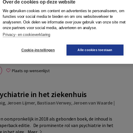
Over de cookies op deze website
We gebruiken cookies om content en advertenties te personaliseren, om
functies voor social media te bieden en om ons websiteverkeer te
Quantity
analyseren. Ook delen we informatie over jouw gebruik van onze site met
69,95
−
+
In winkelwagen
 morgen in
onze partners voor social media, adverteren en analyse.
Privacy- en cookieverklaring
Quantity
icentie
55,95
−
+
In winkelwagen
Cookie-instellingen
Alle cookies toestaan
Plaats op wensenlijst
chiatrie in het ziekenhuis
nig
,
Jeroen Lijmer
,
Bastiaan Verwey
,
Jeroen van Waarde
|
n oorspronkelijk in 2018 als gebonden boek, de inhoud is
aperback editie. De prominente rol van psychiatrie in het
 in het alge...
Meer