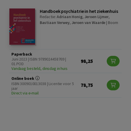
Handboek psychiatrie in het ziekenhuis
Redactie:
Adriaan Honig
,
Jeroen Lijmer
,
Bastiaan Verwey
,
Jeroen van Waarde
|
Boom
Paperback
Juni 2023 | ISBN 9789024458769 |
98,25
01.POD
Vandaag besteld, dinsdag in huis
Online boek
ISBN 3009010013038 | Licentie voor 5
78,75
jaar
Direct via e-mail