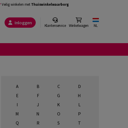
Veilig winkelen met
Thuiswinkelwaarborg
Inloggen
Klantenservice
Winkelwagen
NL
A
B
C
D
E
F
G
H
I
J
K
L
M
N
O
P
Q
R
S
T