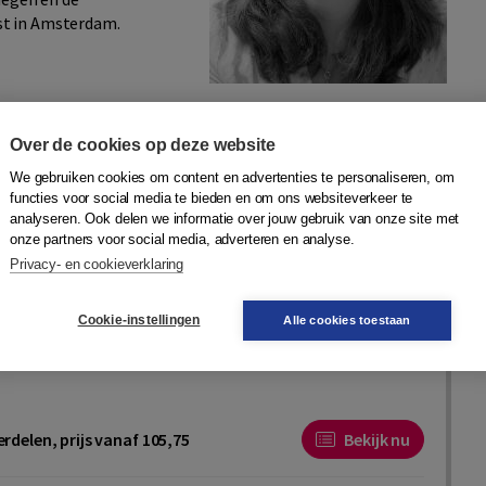
st in Amsterdam.
Over de cookies op deze website
We gebruiken cookies om content en advertenties te personaliseren, om
functies voor social media te bieden en om ons websiteverkeer te
analyseren. Ook delen we informatie over jouw gebruik van onze site met
onze partners voor social media, adverteren en analyse.
Privacy- en cookieverklaring
voor Inventarisatie van Sociaal gedrag van Kinderen
Cookie-instellingen
Alle cookies toestaan
Hartman
,
Ellen Luteijn
,
Harma Moorlag-Jonker
,
R.B.
nelies de Bildt
|
Boom
rdelen, prijs vanaf 105,75
Bekijk nu