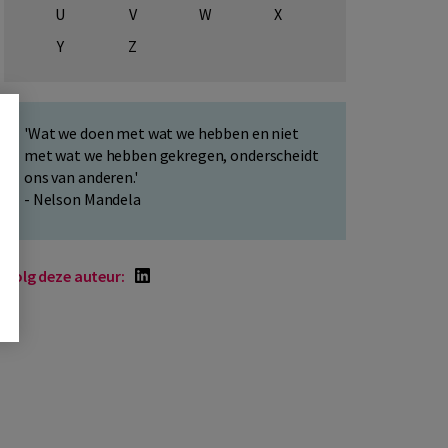
U
V
W
X
Y
Z
'Wat we doen met wat we hebben en niet
met wat we hebben gekregen, onderscheidt
ons van anderen.'
- Nelson Mandela
Volg deze auteur: