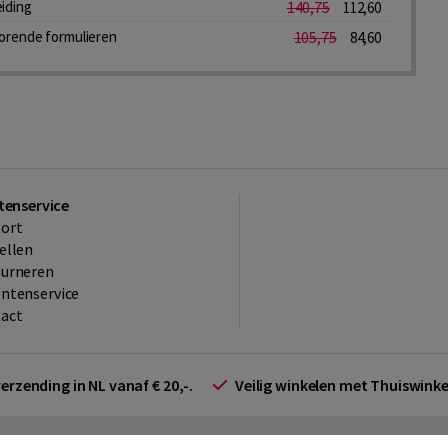
eiding
140,75
112,60
corende formulieren
105,75
84,60
tenservice
ort
ellen
ourneren
ntenservice
act
verzending in NL vanaf € 20,-.
Veilig winkelen met Thuiswin