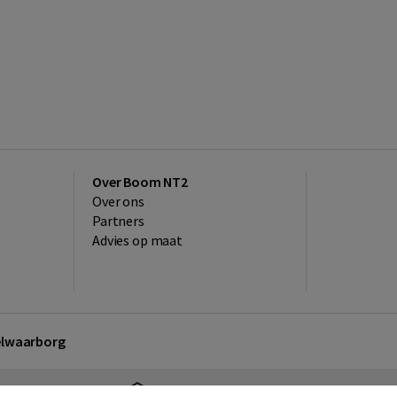
Over Boom NT2
Over ons
Partners
Advies op maat
kelwaarborg