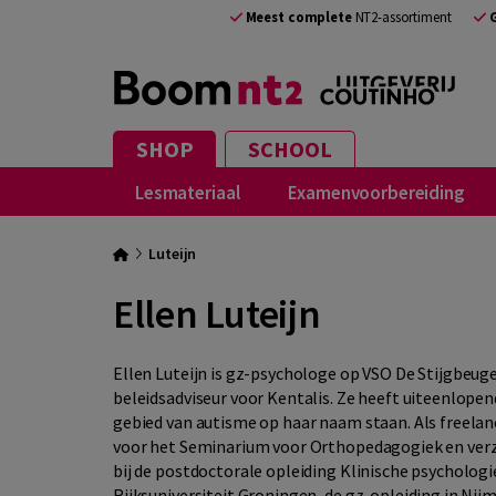
Meest complete
NT2-assortiment
SHOP
SCHOOL
Lesmateriaal
Examenvoorbereiding
Luteijn
Ellen Luteijn
Ellen Luteijn is gz-psychologe op VSO De Stijgbeug
beleidsadviseur voor Kentalis. Ze heeft uiteenlopen
gebied van autisme op haar naam staan. Als freela
voor het Seminarium voor Orthopedagogiek en verz
bij de postdoctorale opleiding Klinische psychologi
Rijksuniversiteit Groningen, de gz-opleiding in Nij