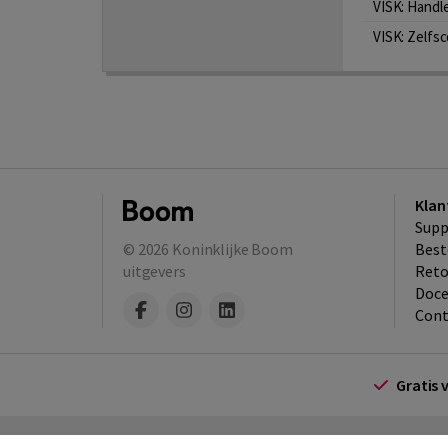
VISK: Handl
VISK: Zelfs
Klan
Supp
© 2026
Koninklijke Boom
Best
uitgevers
​Ret
Doce
Cont
Gratis 