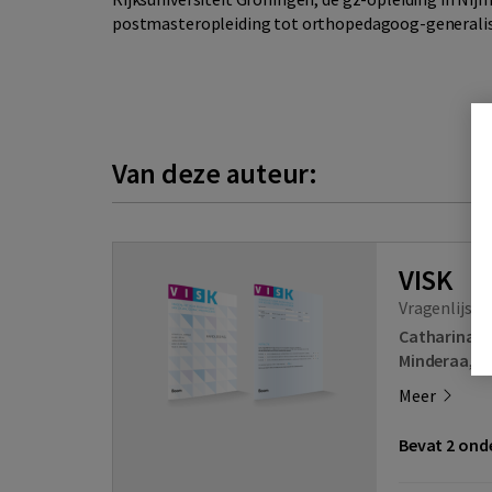
postmasteropleiding tot orthopedagoog-generali
Van deze auteur:
VISK
Vragenlijst 
Catharina 
Minderaa
,
An
Meer
Bevat 2 onde