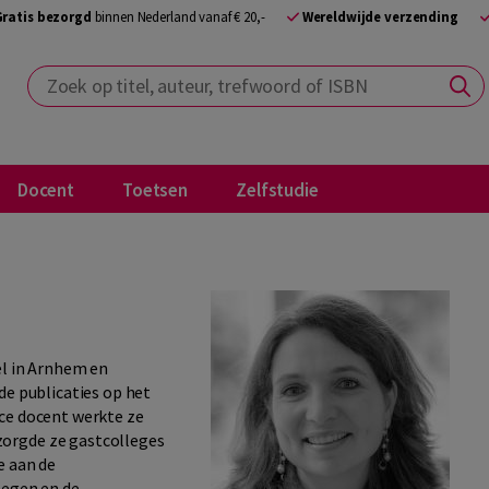
Gratis bezorgd
binnen Nederland vanaf € 20,-
Wereldwijde verzending
Zoek op titel, auteur, trefwoord of ISBN
Docent
Toetsen
Zelfstudie
el in Arnhem en
de publicaties op het
nce docent werkte ze
orgde ze gastcolleges
e aan de
megen en de