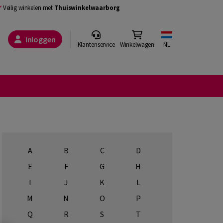
Veilig winkelen met
Thuiswinkelwaarborg
Inloggen
Klantenservice
Winkelwagen
NL
A
B
C
D
E
F
G
H
I
J
K
L
M
N
O
P
Q
R
S
T