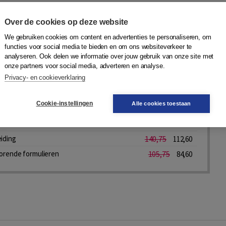
Over de cookies op deze website
We gebruiken cookies om content en advertenties te personaliseren, om
functies voor social media te bieden en om ons websiteverkeer te
voor Inventarisatie van Sociaal gedrag van Kinderen
analyseren. Ook delen we informatie over jouw gebruik van onze site met
Hartman
,
Ellen Luteijn
,
Harma Moorlag-Jonker
,
R.B.
onze partners voor social media, adverteren en analyse.
nelies de Bildt
|
Boom
Privacy- en cookieverklaring
Cookie-instellingen
Alle cookies toestaan
rdelen, prijs vanaf 105,75
Bekijk nu
eiding
140,75
112,60
corende formulieren
105,75
84,60