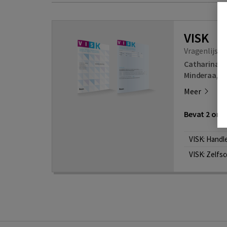
VISK
Vragenlijst 
Catharina 
Minderaa
,
An
Meer
Bevat 2 onde
VISK: Handl
VISK: Zelfs