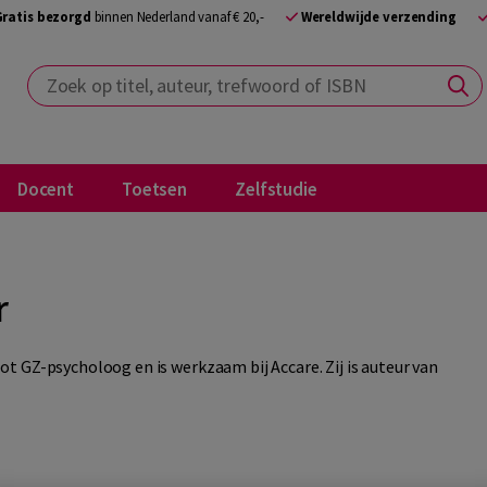
Gratis bezorgd
binnen Nederland vanaf € 20,-
Wereldwijde verzending
Zoek op titel, auteur, trefwoord of ISBN
Docent
Toetsen
Zelfstudie
r
t GZ-psycholoog en is werkzaam bij Accare. Zij is auteur van