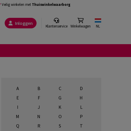
Veilig winkelen met
Thuiswinkelwaarborg
Inloggen
Klantenservice
Winkelwagen
NL
A
B
C
D
E
F
G
H
I
J
K
L
M
N
O
P
Q
R
S
T