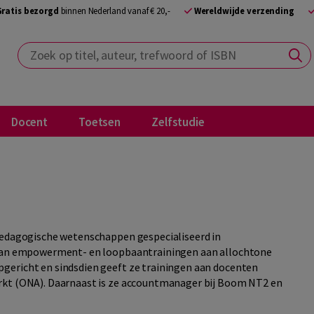
Gratis bezorgd
binnen Nederland vanaf € 20,-
Wereldwijde verzending
Zoek op titel, auteur, trefwoord of ISBN
Docent
Toetsen
Zelfstudie
 Pedagogische wetenschappen gespecialiseerd in
n van empowerment- en loopbaantrainingen aan allochtone
gericht en sindsdien geeft ze trainingen aan docenten
arkt (ONA). Daarnaast is ze accountmanager bij Boom NT2 en