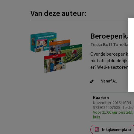
Van deze auteur:
Beroepenkaa
Tessa Boff Tonella
|
Over de beroepenkaar
niet altijd duidelijk 
er? Welke sectoren zij
Kaarten
November 2016 | ISBN
9789024407606 | 1e dru
Voor 21:00 uur besteld,
huis
Inkijkexemplaar