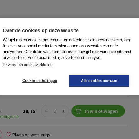
Over de cookies op deze website
rten
We gebruiken cookies om content en advertenties te personaliseren, om
Boom
functies voor social media te bieden en om ons websiteverkeer te
analyseren. Ook delen we informatie over jouw gebruik van onze site met
ten Voor anderstaligen die in Nederland komen wonen is het
onze partners voor social media, adverteren en analyse.
hoe het werkveld er in Nederland uitziet. Welke beroepen zijn
Privacy- en cookieverklaring
n er? Met d...
Meer
Cookie-instellingen
Alle cookies toestaan
Quantity
28,75
−
+
In winkelwagen
k
 morgen in
Plaats op wensenlijst