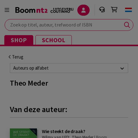
Zoek op titel, auteur, trefwoord of ISBN
SHOP
SCHOOL
Terug
Auteurs op alfabet
Theo Meder
Van deze auteur:
Wie steekt de draak?
Wilmy van Ulft
,
Theo Meder
|
Boom