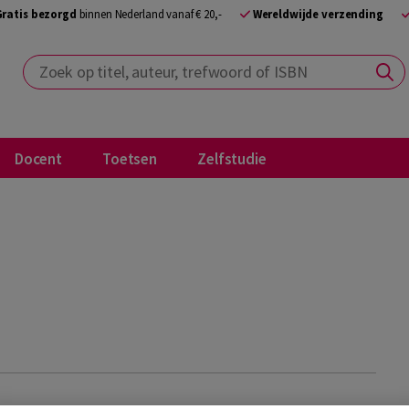
Gratis bezorgd
binnen Nederland vanaf € 20,-
Wereldwijde verzending
Zoek op titel, auteur, trefwoord of ISBN
Docent
Toetsen
Zelfstudie