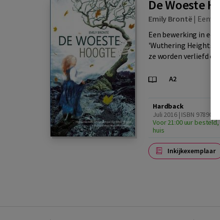
De Woeste H
Emily Brontë
|
Eenvou
Een bewerking in een
'Wuthering Heights' i
ze worden verliefd op 
Hardback
Juli 2016 | ISBN 978908
Voor 21:00 uur besteld,
huis
Inkijkexemplaar