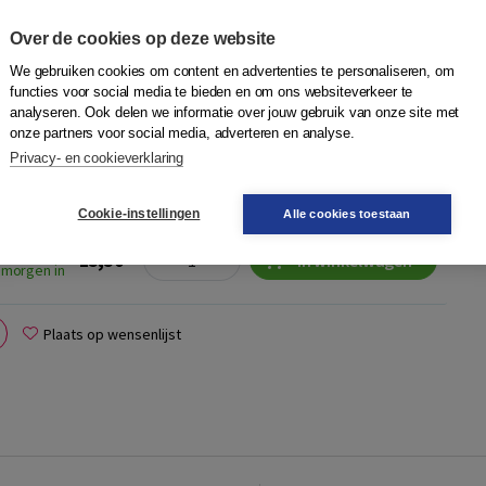
oogte
Over de cookies op deze website
dig Communiceren B.V.
We gebruiken cookies om content en advertenties te personaliseren, om
voudige taal. Bewerking van het beroemde liefdesverhaal
functies voor social media te bieden en om ons websiteverkeer te
n gewone taal. Catherine en Heathcliff groeien samen op. En
analyseren. Ook delen we informatie over jouw gebruik van onze site met
elkaar. Maar hun ...
Meer
onze partners voor social media, adverteren en analyse.
Privacy- en cookieverklaring
Cookie-instellingen
Alle cookies toestaan
Quantity
6962525
15,50
−
+
In winkelwagen
 morgen in
Plaats op wensenlijst