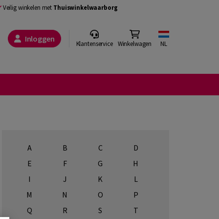
Veilig winkelen met
Thuiswinkelwaarborg
Inloggen
Klantenservice
Winkelwagen
NL
A
B
C
D
E
F
G
H
I
J
K
L
M
N
O
P
Q
R
S
T