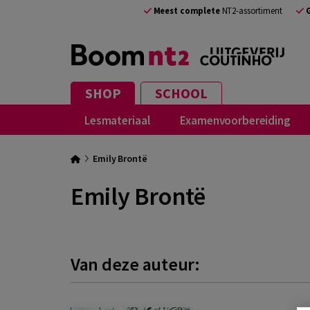
Meest complete
NT2-assortiment
SHOP
SCHOOL
Lesmateriaal
Examenvoorbereiding
Emily Brontë
Emily Brontë
Van deze auteur: