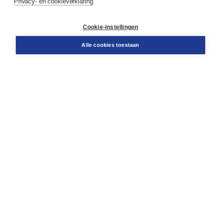
Privacy- en cookieverklaring
Klantenservice
Cookie-instellingen
Support
Bestellen
Alle cookies toestaan
​Retourneren
Docentenservice
Contact
Over Boom NT2
Over ons
Partners
Advies op maat
Gratis verzending in NL vanaf € 20,-.
Veilig winkelen met Thuiswinkelwaarborg
Algemene voorwaarden