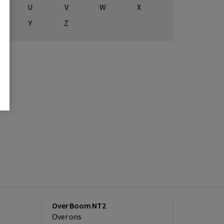
U
V
W
X
Y
Z
Over Boom NT2
Over ons