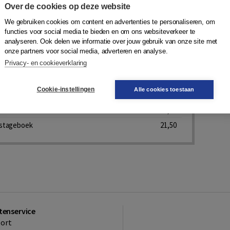
Over de cookies op deze website
geboeken
We gebruiken cookies om content en advertenties te personaliseren, om
esar
,
Karin Post-Roelse
|
Boom uitgevers Amsterdam
functies voor social media te bieden en om ons websiteverkeer te
analyseren. Ook delen we informatie over jouw gebruik van onze site met
onze partners voor social media, adverteren en analyse.
Privacy- en cookieverklaring
rdelen, prijs vanaf 21,50
Bekijk nu
Cookie-instellingen
Alle cookies toestaan
oek
21,50
eboek
21,50
stageboek
21,50
tenservice
ort