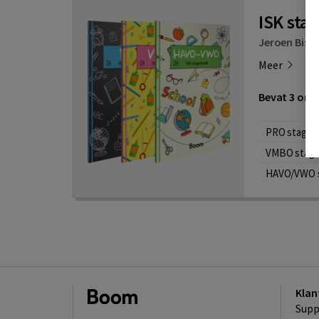
ISK sta
Jeroen Bish
Meer
Bevat 3 onde
PRO stageb
VMBO stag
HAVO/VWO 
Klan
Supp