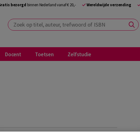
Gratis bezorgd
binnen Nederland vanaf € 20,-
Wereldwijde verzending
Zoek op titel, auteur, trefwoord of ISBN
Docent
Toetsen
Zelfstudie