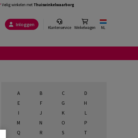
Veilig winkelen met
Thuiswinkelwaarborg
Inloggen
Klantenservice
Winkelwagen
NL
A
B
C
D
E
F
G
H
I
J
K
L
M
N
O
P
Q
R
S
T