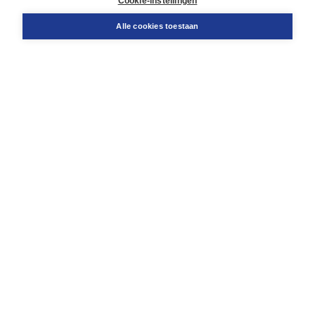
Cookie-instellingen
Support
Bestellen
Alle cookies toestaan
​Retourneren
Docentenservice
Contact
Over Boom NT2
Over ons
Partners
Advies op maat
Gratis verzending in NL vanaf € 20,-.
Veilig winkelen met Thuiswinkelwaarborg
Algemene voorwaarden
Algemene voorwaarden zakelijk
Cookieverklaring
Disclaimer