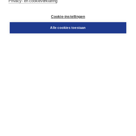
Privacy- en cookieverklaring
Klantenservice
Cookie-instellingen
Support
Bestellen
Alle cookies toestaan
​Retourneren
Docentenservice
Contact
Over Boom NT2
Over ons
Partners
Advies op maat
Gratis verzending in NL vanaf € 20,-.
Veilig winkelen met Thuiswinkelwaarborg
Algemene voorwaarden