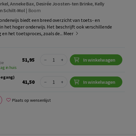
rkel
,
Anneke Bax
,
Desirée Joosten-ten Brinke
,
Kelly
 Schilt-Mol
|
Boom
onderwijs biedt een breed overzicht van toets- en
 het hoger onderwijs. Het beschrijft ook verschillende
 en het toetsproces, zoals de...
Meer
Quantity
51,95
−
+
In winkelwagen
tie
ag in huis
toegang)
Quantity
41,50
−
+
In winkelwagen
Plaats op wensenlijst