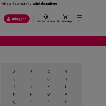
Veilig winkelen met
Thuiswinkelwaarborg
Inloggen
Klantenservice
Winkelwagen
NL
A
B
C
D
E
F
G
H
I
J
K
L
M
N
O
P
Q
R
S
T