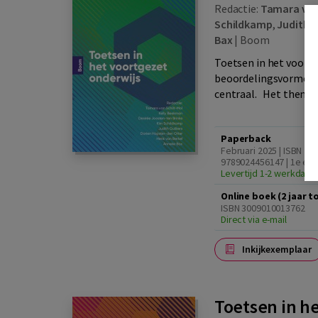
Redactie:
Tamara van
Schildkamp
,
Judith G
Bax
|
Boom
Toetsen in het voortg
beoordelingsvormen i
centraal. Het thema f
Paperback
Februari 2025 | ISBN
9789024456147 | 1e edi
Levertijd 1-2 werkdage
Online boek (2 jaar 
ISBN 3009010013762
Direct via e-mail
Inkijkexemplaar
Toetsen in he