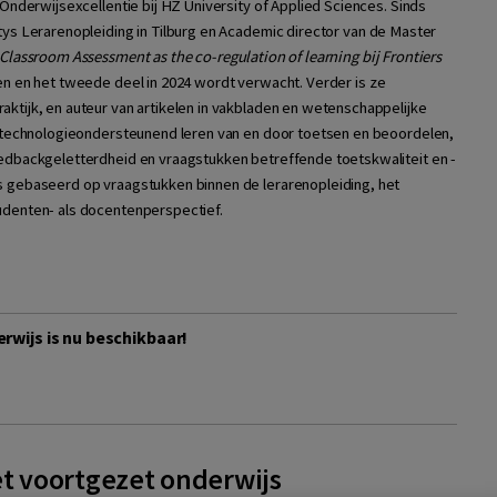
 Onderwijsexcellentie bij HZ University of Applied Sciences. Sinds
tys Lerarenopleiding in Tilburg en Academic director van de Master
Classroom Assessment as the co-regulation of learning bij Frontiers
en en het tweede deel in 2024 wordt verwacht. Verder is ze
ktijk, en auteur van artikelen in vakbladen en wetenschappelijke
op technologieondersteunend leren van en door toetsen en beoordelen,
eedbackgeletterdheid en vraagstukken betreffende toetskwaliteit en -
s gebaseerd op vraagstukken binnen de lerarenopleiding, het
udenten- als docentenperspectief.
rwijs is nu beschikbaar!
et voortgezet onderwijs