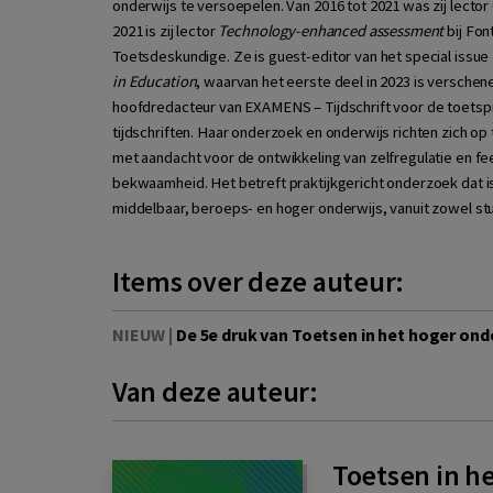
onderwijs te versoepelen. Van 2016 tot 2021 was zij lector
2021 is zij lector
Technology-enhanced assessment
bij Fon
Toetsdeskundige. Ze is guest-editor van het special issue
in Education
, waarvan het eerste deel in 2023 is verschen
hoofdredacteur van EXAMENS – Tijdschrift voor de toetspra
tijdschriften. Haar onderzoek en onderwijs richten zich 
met aandacht voor de ontwikkeling van zelfregulatie en f
bekwaamheid. Het betreft praktijkgericht onderzoek dat i
middelbaar, beroeps- en hoger onderwijs, vanuit zowel st
Items over deze auteur:
NIEUW |
De 5e druk van Toetsen in het hoger onde
Van deze auteur:
Toetsen in h