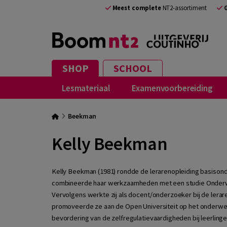
Meest complete
NT2-assortiment
SHOP
SCHOOL
Lesmateriaal
Examenvoorbereiding
Beekman
Kelly Beekman
Kelly Beekman (1981) rondde de lerarenopleiding basisonder
combineerde haar werkzaamheden met een studie Onderwij
Vervolgens werkte zij als docent/onderzoeker bij de lerar
promoveerde ze aan de Open Universiteit op het onderwerp
bevordering van de zelfregulatievaardigheden bij leerling