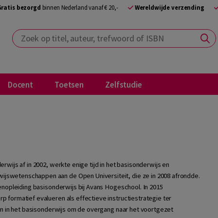
Gratis bezorgd
binnen Nederland vanaf € 20,-
Wereldwijde verzending
Zoek op titel, auteur, trefwoord of ISBN
Docent
Toetsen
Zelfstudie
wijs af in 2002, werkte enige tijd in het basisonderwijs en
swetenschappen aan de Open Universiteit, die ze in 2008 afrondde.
enopleiding basisonderwijs bij Avans Hogeschool. In 2015
 formatief evalueren als effectieve instructiestrategie ter
en in het basisonderwijs om de overgang naar het voortgezet