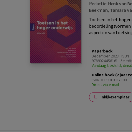
Redactie:
Henk van Be
Beekman
,
Tamara van
Toetsen in het hoger 
beoordelingsvormen in
aspecten van toetsing
Paperback
December 2023 | ISBN
9789024456161 | 5e edi
Vandaag besteld, dinsd
Online boek (2 jaar 
ISBN 3009010037300
Direct via e-mail
Inkijkexemplaar