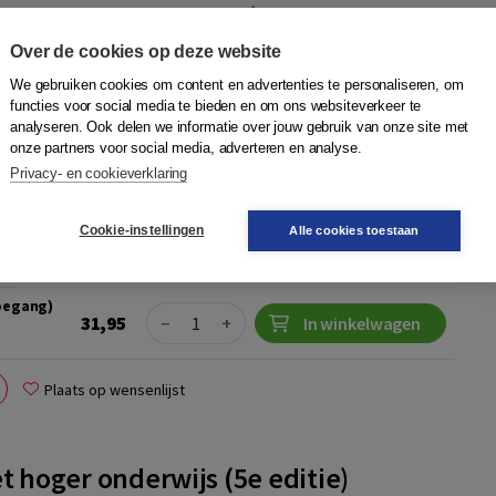
 Schilt-Mol
,
Kelly Beekman
,
Desirée Joosten-ten Brinke
,
Kim
ulikers
,
Dorien Hopster- den Otter
,
Henk van Berkel
,
Anneke
Over de cookies op deze website
We gebruiken cookies om content en advertenties te personaliseren, om
ezet onderwijs biedt een breed overzicht van toets- en
functies voor social media te bieden en om ons websiteverkeer te
n het voortgezet onderwijs. In het boek staan zes thema’s
analyseren. Ook delen we informatie over jouw gebruik van onze site met
uncties van toet...
Meer
onze partners voor social media, adverteren en analyse.
Privacy- en cookieverklaring
Quantity
Cookie-instellingen
Alle cookies toestaan
39,95
−
+
In winkelwagen
tie
n
toegang)
Quantity
31,95
−
+
In winkelwagen
Plaats op wensenlijst
t hoger onderwijs (5e editie)