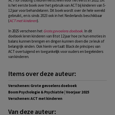
ACT for treating children
verscheen voor het eerst in 2022. Dit
is het eerste boek over het gebruik van ACT bij kinderen van 5-
12 jaar voor behandelaren. Dit boek wordt over de hele wereld
gebruikt, en is sinds 2023 ook in het Nederlands beschikbaar
(
ACT met kinderen
).
In 2025 verscheen het
Grote gevoelens doeboek.
In dit
doeboek leren kinderen van 8 tot 12 jaar hoe ze hun emoties in
balans kunnen brengen en dingen kunnen doen die ze leuk of
belangrijk vinden. Ook hierin vertaalt Black de principes van
ACT overtuigend en toegankelijk voor ouders en begeleiders
van kinderen.
Items over deze auteur:
Verschenen: Grote gevoelens doeboek
Boom Psychologie & Psychiatrie | Voorjaar 2025
Verschenen: ACT met kinderen
Van deze auteur: