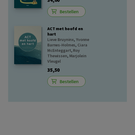
Bestellen
ACT met hoofd en
hart
Lieve Bruyninx
,
Yvonne
Barnes-Holmes
,
Ciara
McEnteggart
,
Roy
Thewissen
,
Marjolein
Vleugel
35,50
Bestellen