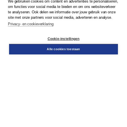
We gebruiken cookies om content en advertenties te personaliseren,
om functies voor social media te bieden en om ons websiteverkeer
© 2026
Koninklijke Boom uitgevers
te analyseren. Ook delen we informatie over jouw gebruik van onze
site met onze partners voor social media, adverteren en analyse.
Privacy- en cookieverklaring
Klantenservice
Cookie-instellingen
Support
Bestellen
Alle cookies toestaan
​Retourneren
Docentenservice
Contact
Over Boom NT2
Over ons
Partners
Advies op maat
Gratis verzending in NL vanaf € 20,-.
Veilig winkelen met Thuiswinkelwaarborg