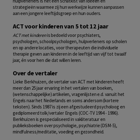
hulpverleners is het een schatkist van ideeën en
strategieën waarmee zij hun werkwijze kunnen aanpassen
aan een jongere leeftijdsgroep en hun ouders.
ACT voor kinderen van 5 tot 12 jaar
ACT met kinderen
is bedoeld voor psychiaters,
psychologen, schoolpsychologen, hulpverleners op scholen
en op andere locaties, voor therapeuten die individuele
therapie geven aan kinderen in de leeftijd van vijf tot twaalf
jaar, én voor hen die dat willen leren.
Over de vertaler
Lieke Berkhuizen, de vertaler van ACT met kinderen heeft
meer dan 25 jaar ervaring in het vertalen van boeken,
(wetenschappelijke) artikelen, vragenlijsten e.d. vanuit het
Engels naar het Nederlands en soms andersom (kortere
teksten). Sinds 1987 is zij een afgestudeerd psycholoog en
gediplomeerd tolk/vertaler Engels (COC-TV 1994 - 1996).
Berkhuizen is gespecialiseerd in vakliteratuur en
publieksboeken over psychologie, psychiatrie (DSM-5),
mindfulness/meditatie, voeding en gezondheid.