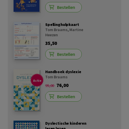
Bestellen
Spellinghulpkaart
Tom Braams
,
Martine
Heezen
35,50
Bestellen
Handboek dyslexie
Tom Braams
Actie
76,00
95,00
Bestellen
Dyslectische kinderen
leren lezen