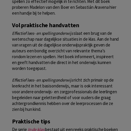
spellen zo effectief mogelijk in te richten. Met dit boek
proberen Madelon van den Boer en Sebastián Aravena hier
een handje bij te helpen.
Vol praktische handvatten
Effectief lees- en spellingonderwijs
slaat een brug van de
wetenschap naar dagelijkse situaties in de klas. Aan de hand
van vragen uit de dagelijkse onderwijspraktijk geven de
auteurs een bondig overzicht van relevante thema’s
rondom lezen en spellen. Het boek informeert, inspireert
en geeft handvatten die direct in het onderwijs kunnen
worden toegepast.
Effectief lees- en spellingonderwijs
richt zich primair op de
leerkracht in het basisonderwijs, maar is ook interessant
voor andere onderwijs- en zorgprofessionals die leerlingen
begeleiden naar geletterdheid of voor ouders die graag
achtergrondkennis hebben over de leerprocessen die ze
zien bij hun kind.
Praktische tips
De serie
In de klas
bestaat uit een reeks praktische boeken