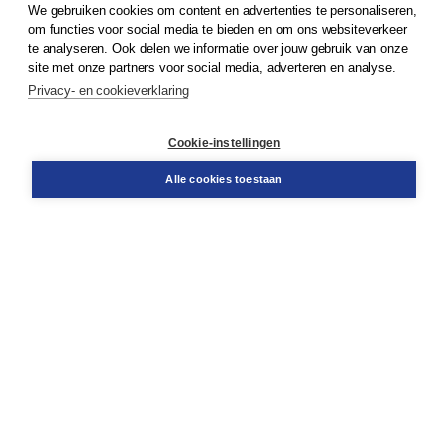
We gebruiken cookies om content en advertenties te personaliseren,
om functies voor social media te bieden en om ons websiteverkeer
© 2026
Koninklijke Boom uitgevers
te analyseren. Ook delen we informatie over jouw gebruik van onze
site met onze partners voor social media, adverteren en analyse.
Privacy- en cookieverklaring
Klantenservice
Cookie-instellingen
Support
Bestellen
Alle cookies toestaan
​Retourneren
Docentenservice
Contact
Over Boom NT2
Over ons
Partners
Advies op maat
Gratis verzending in NL vanaf € 20,-.