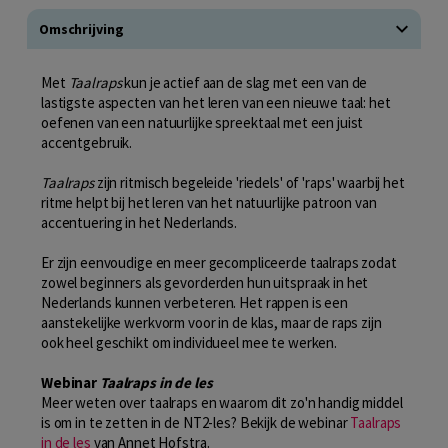
Omschrijving
Met
Taalraps
kun je actief aan de slag met een van de
lastigste aspecten van het leren van een nieuwe taal: het
oefenen van een natuurlijke spreektaal met een juist
accentgebruik.
Taalraps
zijn ritmisch begeleide 'riedels' of 'raps' waarbij het
ritme helpt bij het leren van het natuurlijke patroon van
accentuering in het Nederlands.
Er zijn eenvoudige en meer gecompliceerde taalraps zodat
zowel beginners als gevorderden hun uitspraak in het
Nederlands kunnen verbeteren. Het rappen is een
aanstekelijke werkvorm voor in de klas, maar de raps zijn
ook heel geschikt om individueel mee te werken.
Webinar
Taalraps in de les
Meer weten over taalraps en waarom dit zo'n handig middel
is om in te zetten in de NT2-les? Bekijk de webinar
Taalraps
in de les
van Annet Hofstra.