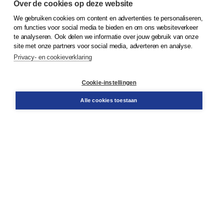
Over de cookies op deze website
We gebruiken cookies om content en advertenties te personaliseren,
om functies voor social media te bieden en om ons websiteverkeer
© 2026
Koninklijke Boom uitgevers
te analyseren. Ook delen we informatie over jouw gebruik van onze
site met onze partners voor social media, adverteren en analyse.
Privacy- en cookieverklaring
Klantenservice
Cookie-instellingen
Support
Bestellen
Alle cookies toestaan
​Retourneren
Docentenservice
Contact
Over Boom NT2
Over ons
Partners
Advies op maat
Gratis verzending in NL vanaf € 20,-.