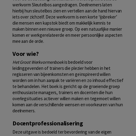
werkvorm Sleutelbos aangedragen. Deelnemers laten
hierbij hun sleutelbos zien en vertellen aan de hand hiervan
iets over zichzelf. Deze werkvorm is een korte ‘ijsbreker’
die mensen een kapstok biedt om makkelijk kennis te
maken binnen een nieuwe groep. Op een natuurlijke manier
komen er werkgerelateerde en meer persoonlijke aspecten
mee aan de orde.
Voor wie?
Het Groot Werkvormenboek
is bedoeld voor
leidinggevenden of trainers die plezier hebben in het
regisseren van bijeenkomsten en geïnspireerd willen
worden om in hun aanpak te variëren en zo inhoud effectief
te behandelen. Het boek is gericht op de groeiende groep
enthousiaste managers, trainers en docenten die hun
overlegsituaties actiever willen maken en tegemoet willen
komen aan de verschillende wensen en voorkeuren van hun
deelnemers.
Docentprofessionalisering
Deze uitgave is bedoeld ter bevordering van de eigen