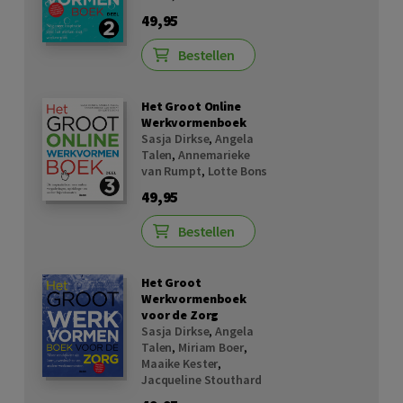
49,95
Bestellen
Het Groot Online
Werkvormenboek
Sasja Dirkse
,
Angela
Talen
,
Annemarieke
van Rumpt
,
Lotte Bons
49,95
Bestellen
Het Groot
Werkvormenboek
voor de Zorg
Sasja Dirkse
,
Angela
Talen
,
Miriam Boer
,
Maaike Kester
,
Jacqueline Stouthard