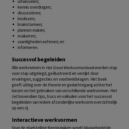
uitwisselen;
kennis overdragen;
discussiëren;
beslissen;
brainstormen;
plannen maken;
evalueren;
vaardigheden oefenen; en
informeren.
Succesvol begeleiden
Alle werkvormen in
Het Groot Werkvormenboek
worden stap
voor stap uitgelegd, geïllustreerd en verrijkt door
ervaringen, suggesties en voorbeeldvragen. Het boek
geeft uitleg over de theorie en gedachtegang achter het
kiezen en het gebruiken van verschillende werkvormen. Het
zet bovendien tips, trucs en valkuilen voor het succesvol
begeleiden van iedere afzonderlijke werkvorm overzichtelijk
op een rij.
Interactieve werkvormen
Voor de doelstelling Kennismaken wordt bijvoorbeeld de