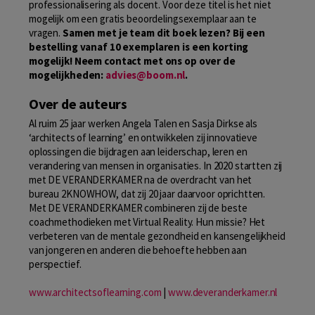
professionalisering als docent. Voor deze titel is het niet
mogelijk om een gratis beoordelingsexemplaar aan te
vragen.
Samen met je team dit boek lezen? Bij een
bestelling vanaf 10 exemplaren is een korting
mogelijk! Neem contact met ons op over de
mogelijkheden:
advies@boom.nl
.
Over de auteurs
Al ruim 25 jaar werken Angela Talen en Sasja Dirkse als
‘architects of learning’ en ontwikkelen zij innovatieve
oplossingen die bijdragen aan leiderschap, leren en
verandering van mensen in organisaties. In 2020 startten zij
met DE VERANDERKAMER na de overdracht van het
bureau 2KNOWHOW, dat zij 20 jaar daarvoor oprichtten.
Met DE VERANDERKAMER combineren zij de beste
coachmethodieken met Virtual Reality. Hun missie? Het
verbeteren van de mentale gezondheid en kansengelijkheid
van jongeren en anderen die behoefte hebben aan
perspectief.
www.architectsoflearning.com
|
www.deveranderkamer.nl