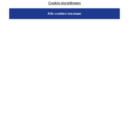
Cookie-instellingen
Support
Bestellen
Alle cookies toestaan
​Retourneren
Docentenservice
Contact
Over Boom NT2
Over ons
Partners
Advies op maat
Gratis verzending in NL vanaf € 20,-.
Veilig winkelen met Thuiswinkelwaarborg
Algemene voorwaarden
Algemene voorwaarden zakelijk
Cookieverklaring