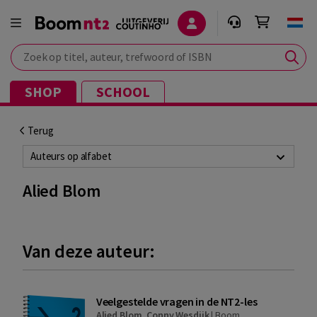
Zoek op titel, auteur, trefwoord of ISBN
SHOP
SCHOOL
Terug
Auteurs op alfabet
Alied Blom
Van deze auteur:
Veelgestelde vragen in de NT2-les
Alied Blom
,
Conny Wesdijk
|
Boom