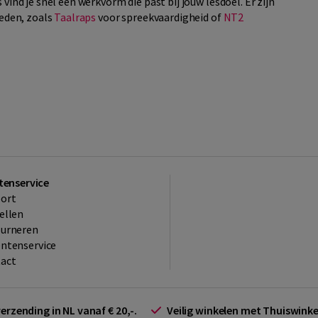
vind je snel een werkvorm die past bij jouw lesdoel. Er zijn
heden, zoals
Taalraps
voor spreekvaardigheid of
NT2
tenservice
ort
ellen
ourneren
ntenservice
act
verzending in NL vanaf € 20,-.
Veilig winkelen met Thuiswin