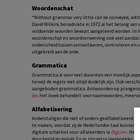
Woordenschat
“Without grammar very little can be conveyed, with
David Wilkins benadrukte in 1972 al het belang va
voldoende woorden bewust aangeleerd worden. In 
woordenschat en woordverwerving ook veel aandac
onderscheid tussen semantiseren, controleren en 
uitgebreid aan de orde.
Grammatica
Grammatica is voor veel docenten een moeilijk aspe
terwijl de regels niet altijd duidelijk zijn. Ook ver
aangeboden grammatica. Antwoorden op prangende
les
. Het boek behandelt voornaamwoorden, meervo
Alfabetisering
Anderstaligen die niet of anders gealfabetiseerd zij
te maken, voordat zij de Nederlandse taal kunnen le
digitale schatkist voor alfaleerders ia
DigLin+
. Het 
door beeld en geluid. En er zijn extra leesboekjes en