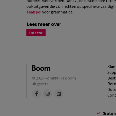
ruim 550 werkvormen. Dankzij de beschikbare filters 
ook uitgaven die zich richten op specifieke vaardig
Taalspel
voor grammatica.
Lees meer over
Docent
Klan
Supp
© 2026
Koninklijke Boom
Best
uitgevers
​Ret
Doce
Cont
Gratis 