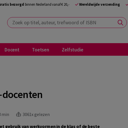
Gratis bezorgd
binnen Nederland vanaf € 20,-
Wereldwijde verzending
Zoek op titel, auteur, trefwoord of ISBN
Docent
Toetsen
Zelfstudie
2-docenten
3 min
3061x gelezen
t gebruik van werkvormen in de klas of de beste