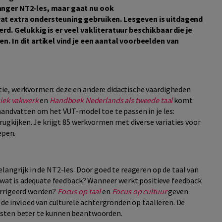
langer NT2-les, maar gaat nu ook
wat extra ondersteuning gebruiken. Lesgeven is uitdagend
erd. Gelukkig is er veel vakliteratuur beschikbaar die je
n. In dit artikel vind je een aantal voorbeelden van
ie, werkvormen: deze en andere didactische vaardigheden
siek vakwerk
en
Handboek Nederlands als tweede taal
komt
handvatten om het VUT-model toe te passen in je les:
ugkijken. Je krijgt
85 werkvormen met diverse variaties voor
oepen.
langrijk in de NT2-les. Door goed te reageren op de taal van
r wat is adequate feedback? Wanneer werkt positieve feedback
orrigeerd worden?
Focus op taal
en
Focus op cultuur
geven
n de invloed van culturele achtergronden op taalleren. De
isten beter te kunnen beantwoorden.