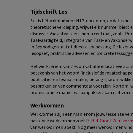
Tijdschrift Les
Les
is hét vakblad voor NT2-docenten, en dat is het a
theoretische verdieping. Vrijwel elk nummer biedt e
discussie. Vaak staat een thema centraal, zoals: Po
Taalvaardigheid, Integratie van Taal- en Vakonderwi
in
Les
nodigen uit tot directe toepassing. De lezer 
lesopzet, praktische adviezen en concrete lessugge
Het werkterrein van
Les
omvat alle educatieve activ
betekenis van het woord (inclusief de maatschappel
publicaties en lesmaterialen, belangrijke ontwikk
besproken en van commentaar voorzien. Kortom: wie
professionele manier wil aanpakken, kan niet zond
Werkvormen
Werkvormen zijn een manier om jouw lessen te verrij
passende werkvormen zoekt?
Het Groot Werkvor
van werkvormen zoekt. Nog meer werkvormen vind 