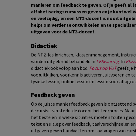
manieren om feedback te geven. Of je geeft al 
alfabetiseringscursussen geven en je kunt wel 
en veelzijdig, en een NT2-docent is nooit uitgele
helpt om verder te ontwikkelen en te specialisere
uitgaven voor de NT2-docent.
Didactiek
De NT2-les inrichten, klassenmanagement, instruct
worden uitgebreid behandeld in
LESvaardig
.
In
Klas
didactiek ook volop aan bod.
Focus op VUT
geeft je 
vooruitkijken, voorkennis activeren, uitvoeren en ter
fysieke lessen, online lessen en lessen voor alfagr
Feedback geven
Op de juiste manier feedback geven is ontzettend be
de cursist, versterkt de docent het leerproces. Maa
het beste en in welke situaties moeten fouten gec
tekst en uitleg over feedback, taalverschijnselen e
uitgaven geven handvatten om taalvragen van curs