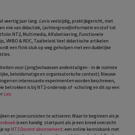
l veertig jaar lang.
Les
is veelzijdig, praktijkgericht, met
en mix van didactiek, (achtergrond)informatie en stof tot
rtfolio NT2, Multimedia, Alfabetisering, Functionele
js, VMBO & ROC, Taalbeleid. Veel didactische artikelen
wordt een flink stuk op weg geholpen met een duidelijke
sties.
iteiten voor (jong)volwassen anderstaligen - in de ruimste
ijke, beleidsmatige en organisatorische context). Nieuwe
elingen en interessante experimenten worden beschreven,
 betrokken is bij NT2-onderwijs of -scholing en dit op een
er
Les
.
ken en jouw cursisten te activeren. Waar te beginnen als je
menboek
is een handig startpunt als je een breed overzicht
je op
NT2 Docent abonnement
: een online kennisbank met