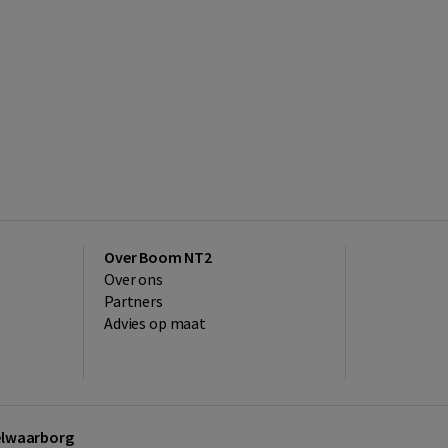
Over Boom NT2
Over ons
Partners
Advies op maat
kelwaarborg