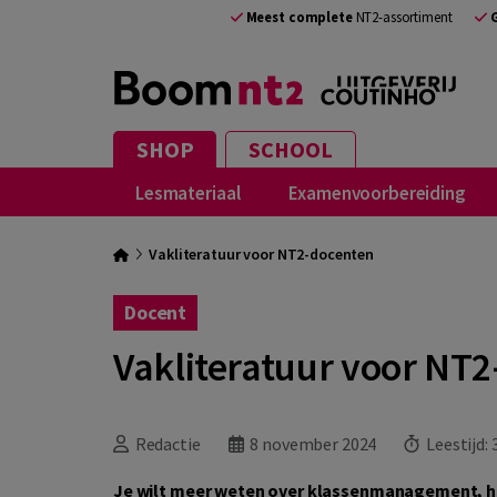
Meest complete
NT2-assortiment
SHOP
SCHOOL
Lesmateriaal
Examenvoorbereiding
Vakliteratuur voor NT2-docenten
Docent
Vakliteratuur voor NT
Redactie
8 november 2024
Leestijd:
Je wilt meer weten over klassenmanagement, he