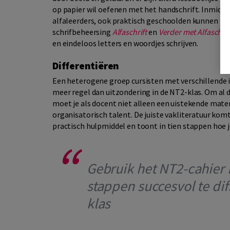
op papier wil oefenen met het handschrift. Inmidde
alfaleerders, ook praktisch geschoolden kunnen hie
schrifbeheersing
Alfaschrift
en
Verder met Alfaschrif
en eindeloos letters en woordjes schrijven.
Differentiëren
Een heterogene groep cursisten met verschillend
meer regel dan uitzondering in de NT2-klas. Om al d
moet je als docent niet alleen een uistekende mat
organisatorisch talent. De juiste vakliteratuur kom
practisch hulpmiddel en toont in tien stappen hoe j
Gebruik het NT2-cahier D
stappen succesvol te di
klas